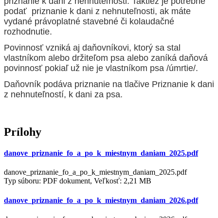
priznanie k dani z nehnuteľnosti. Taktiež je potrebné
podať priznanie k dani z nehnuteľnosti, ak máte
vydané právoplatné stavebné či kolaudačné
rozhodnutie.
Povinnosť vzniká aj daňovníkovi, ktorý sa stal
vlastníkom alebo držiteľom psa alebo zaníká daňová
povinnosť pokiaľ už nie je vlastníkom psa /úmrtie/.
Daňovník podáva priznanie na tlačive Priznanie k dani
z nehnuteľností, k dani za psa.
Prílohy
danove_priznanie_fo_a_po_k_miestnym_daniam_2025.pdf
danove_priznanie_fo_a_po_k_miestnym_daniam_2025.pdf
Typ súboru: PDF dokument, Veľkosť: 2,21 MB
danove_priznanie_fo_a_po_k_miestnym_daniam_2026.pdf