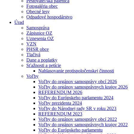
Pestovateľská pálenica
Fotogaléria obec
Obecné lesy
Odpadové hospodárstvo
Úrad
Samospráva
Zápisnice OZ
Uznesenia OZ
VZN
PHSR obce
Tlačivá
Dane a poplatky
Sťažnosti a petície
Nahlasovanie protispoločenskej činnosti
Voľby
Voľby do orgánov samosprávy obcí 2026
Voľby do orgánov samosprávnych krajov 2026
REFERENDUM 2026
Voľby do Európskeho parlamentu 2024
Voľby prezidenta 2024
Voľby do Národnej rady SR v roku 2023
REFERENDUM 2023
Voľby do orgánov samosprávy obcí 2022
Voľby do orgánov samosprávnych krajov 2022
Voľby do Európskeho parlamentu