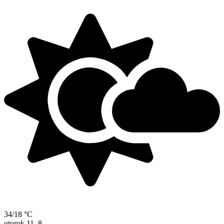
34/18 °C
utorok
11. 8.