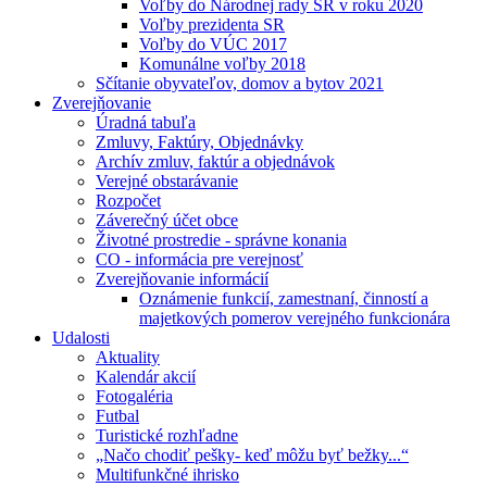
Voľby do Národnej rady SR v roku 2020
Voľby prezidenta SR
Voľby do VÚC 2017
Komunálne voľby 2018
Sčítanie obyvateľov, domov a bytov 2021
Zverejňovanie
Úradná tabuľa
Zmluvy, Faktúry, Objednávky
Archív zmluv, faktúr a objednávok
Verejné obstarávanie
Rozpočet
Záverečný účet obce
Životné prostredie - správne konania
CO - informácia pre verejnosť
Zverejňovanie informácií
Oznámenie funkcií, zamestnaní, činností a
majetkových pomerov verejného funkcionára
Udalosti
Aktuality
Kalendár akcií
Fotogaléria
Futbal
Turistické rozhľadne
„Načo chodiť pešky- keď môžu byť bežky...“
Multifunkčné ihrisko