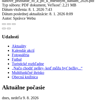
danove_priznanie_fo_a_po_k_miestnym_daniam_2026.pdf
Typ súboru: PDF dokument, Veľkosť: 2,21 MB
Dátum vloženia:
8. 1. 2026 7:43
Dátum poslednej aktualizácie:
8. 1. 2026 8:09
Autor:
Správce Webu
Udalosti
Aktuality
Kalendár akcií
Fotogaléria
Futbal
Turistické rozhľadne
„Načo chodiť pešky- keď môžu byť bežky...“
Multifunkčné ihrisko
Obecná knižnica
Aktuálne počasie
dnes, nedeľa 9. 8. 2026