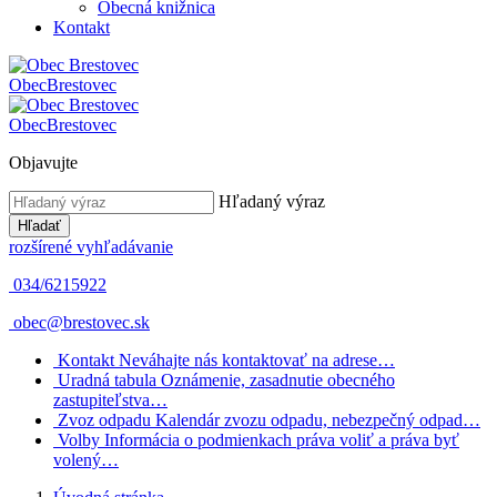
Obecná knižnica
Kontakt
Obec
Brestovec
Obec
Brestovec
Objavujte
Hľadaný výraz
Hľadať
rozšírené vyhľadávanie
034/6215922
obec@brestovec.sk
Kontakt
Neváhajte nás kontaktovať na adrese…
Uradná tabula
Oznámenie, zasadnutie obecného
zastupiteľstva…
Zvoz odpadu
Kalendár zvozu odpadu, nebezpečný odpad…
Volby
Informácia o podmienkach práva voliť a práva byť
volený…