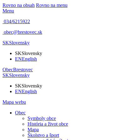
Rovno na obsah
Rovno na menu
Menu
034/6215922
obec@brestovec.sk
SK
Slovensky
SK
Slovensky
EN
English
Obec
Brestovec
SK
Slovensky
SK
Slovensky
EN
English
Mapa webu
Obec
Symboly obce
História a život obce
Mapa
Školstvo a šport