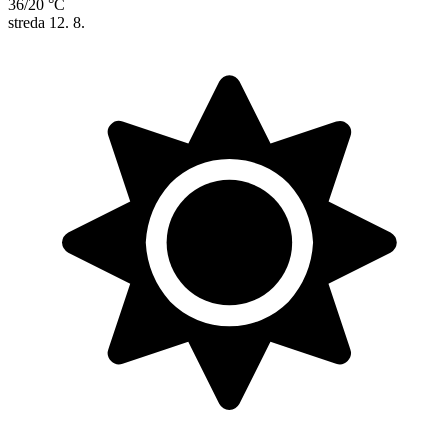
36/20 °C
streda
12. 8.