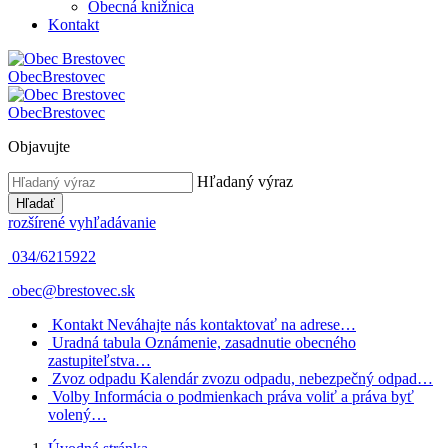
Obecná knižnica
Kontakt
Obec
Brestovec
Obec
Brestovec
Objavujte
Hľadaný výraz
Hľadať
rozšírené vyhľadávanie
034/6215922
obec@brestovec.sk
Kontakt
Neváhajte nás kontaktovať na adrese…
Uradná tabula
Oznámenie, zasadnutie obecného
zastupiteľstva…
Zvoz odpadu
Kalendár zvozu odpadu, nebezpečný odpad…
Volby
Informácia o podmienkach práva voliť a práva byť
volený…