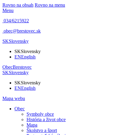
Rovno na obsah
Rovno na menu
Menu
034/6215922
obec@brestovec.sk
SK
Slovensky
SK
Slovensky
EN
English
Obec
Brestovec
SK
Slovensky
SK
Slovensky
EN
English
Mapa webu
Obec
Symboly obce
História a život obce
Mapa
Školstvo a šport