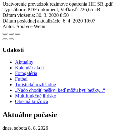
Uzatvorenie prevadzok rezimove opatrenia HH SR .pdf
Typ súboru: PDF dokument, Veľkosť: 226,65 kB
Dátum vloženia:
30. 3. 2020 8:50
Dátum poslednej aktualizácie:
6. 4. 2020 10:07
Autor:
Správce Webu
Udalosti
Aktuality
Kalendár akcií
Fotogaléria
Futbal
Turistické rozhľadne
„Načo chodiť pešky- keď môžu byť bežky...“
Multifunkčné ihrisko
Obecná knižnica
Aktuálne počasie
dnes, sobota 8. 8. 2026