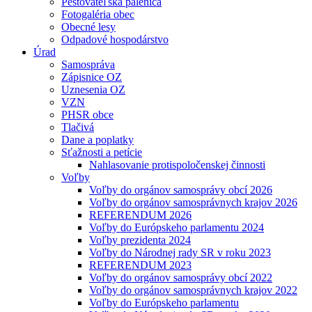
Pestovateľská pálenica
Fotogaléria obec
Obecné lesy
Odpadové hospodárstvo
Úrad
Samospráva
Zápisnice OZ
Uznesenia OZ
VZN
PHSR obce
Tlačivá
Dane a poplatky
Sťažnosti a petície
Nahlasovanie protispoločenskej činnosti
Voľby
Voľby do orgánov samosprávy obcí 2026
Voľby do orgánov samosprávnych krajov 2026
REFERENDUM 2026
Voľby do Európskeho parlamentu 2024
Voľby prezidenta 2024
Voľby do Národnej rady SR v roku 2023
REFERENDUM 2023
Voľby do orgánov samosprávy obcí 2022
Voľby do orgánov samosprávnych krajov 2022
Voľby do Európskeho parlamentu