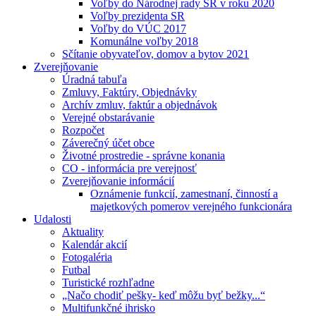
Voľby do Národnej rady SR v roku 2020
Voľby prezidenta SR
Voľby do VÚC 2017
Komunálne voľby 2018
Sčítanie obyvateľov, domov a bytov 2021
Zverejňovanie
Úradná tabuľa
Zmluvy, Faktúry, Objednávky
Archív zmluv, faktúr a objednávok
Verejné obstarávanie
Rozpočet
Záverečný účet obce
Životné prostredie - správne konania
CO - informácia pre verejnosť
Zverejňovanie informácií
Oznámenie funkcií, zamestnaní, činností a
majetkových pomerov verejného funkcionára
Udalosti
Aktuality
Kalendár akcií
Fotogaléria
Futbal
Turistické rozhľadne
„Načo chodiť pešky- keď môžu byť bežky...“
Multifunkčné ihrisko