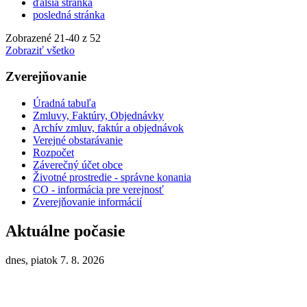
ďalšia stránka
posledná stránka
Zobrazené
21
-
40
z 52
Zobraziť všetko
Zverejňovanie
Úradná tabuľa
Zmluvy, Faktúry, Objednávky
Archív zmluv, faktúr a objednávok
Verejné obstarávanie
Rozpočet
Záverečný účet obce
Životné prostredie - správne konania
CO - informácia pre verejnosť
Zverejňovanie informácií
Aktuálne počasie
dnes, piatok 7. 8. 2026