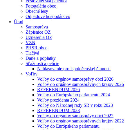
Pestovateľská pálenica
Fotogaléria obec
Obecné lesy
Odpadové hospodárstvo
Úrad
Samospráva
Zápisnice OZ
Uznesenia OZ
VZN
PHSR obce
Tlačivá
Dane a poplatky
Sťažnosti a petície
Nahlasovanie protispoločenskej činnosti
Voľby
Voľby do orgánov samosprávy obcí 2026
Voľby do orgánov samosprávnych krajov 2026
REFERENDUM 2026
Voľby do Európskeho parlamentu 2024
Voľby prezidenta 2024
Voľby do Národnej rady SR v roku 2023
REFERENDUM 2023
Voľby do orgánov samosprávy obcí 2022
Voľby do orgánov samosprávnych krajov 2022
Voľby do Európskeho parlamentu