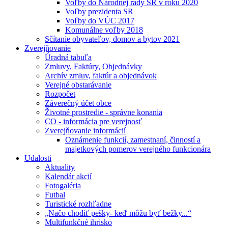
Voľby do Národnej rady SR v roku 2020
Voľby prezidenta SR
Voľby do VÚC 2017
Komunálne voľby 2018
Sčítanie obyvateľov, domov a bytov 2021
Zverejňovanie
Úradná tabuľa
Zmluvy, Faktúry, Objednávky
Archív zmluv, faktúr a objednávok
Verejné obstarávanie
Rozpočet
Záverečný účet obce
Životné prostredie - správne konania
CO - informácia pre verejnosť
Zverejňovanie informácií
Oznámenie funkcií, zamestnaní, činností a
majetkových pomerov verejného funkcionára
Udalosti
Aktuality
Kalendár akcií
Fotogaléria
Futbal
Turistické rozhľadne
„Načo chodiť pešky- keď môžu byť bežky...“
Multifunkčné ihrisko