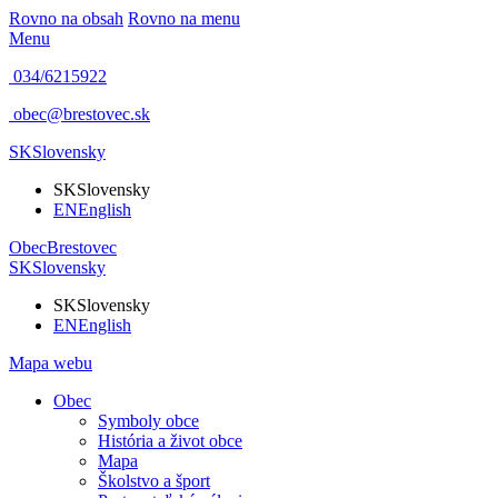
Rovno na obsah
Rovno na menu
Menu
034/6215922
obec@brestovec.sk
SK
Slovensky
SK
Slovensky
EN
English
Obec
Brestovec
SK
Slovensky
SK
Slovensky
EN
English
Mapa webu
Obec
Symboly obce
História a život obce
Mapa
Školstvo a šport