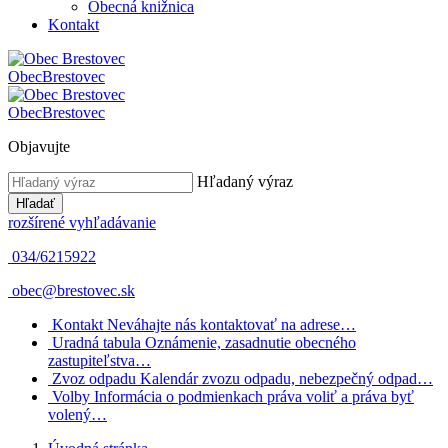
Obecná knižnica
Kontakt
Obec
Brestovec
Obec
Brestovec
Objavujte
Hľadaný výraz
Hľadať
rozšírené vyhľadávanie
034/6215922
obec@brestovec.sk
Kontakt
Neváhajte nás kontaktovať na adrese…
Uradná tabula
Oznámenie, zasadnutie obecného
zastupiteľstva…
Zvoz odpadu
Kalendár zvozu odpadu, nebezpečný odpad…
Volby
Informácia o podmienkach práva voliť a práva byť
volený…