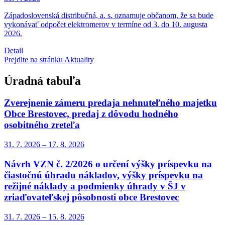
Západoslovenská distribučná, a. s. oznamuje občanom, že sa bude
vykonávať odpočet elektromerov v termíne od 3. do 10. augusta
2026.
Detail
Prejdite na stránku Aktuality
Úradná tabuľa
Zverejnenie zámeru predaja nehnuteľného majetku
Obce Brestovec, predaj z dôvodu hodného
osobitného zreteľa
31. 7.
2026
–
17. 8.
2026
Návrh VZN č. 2/2026 o určení výšky príspevku na
čiastočnú úhradu nákladov, výšky príspevku na
režijné náklady a podmienky úhrady v ŠJ v
zriaďovateľskej pôsobnosti obce Brestovec
31. 7.
2026
–
15. 8.
2026