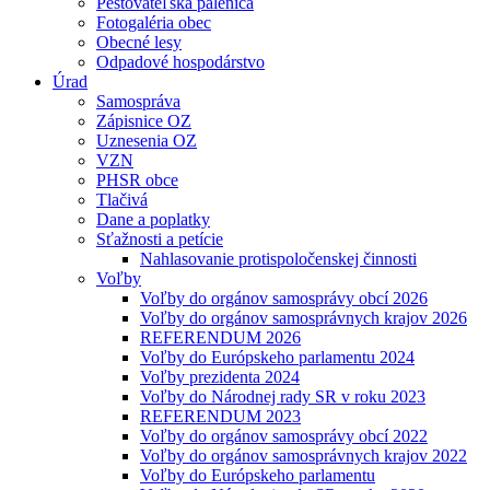
Pestovateľská pálenica
Fotogaléria obec
Obecné lesy
Odpadové hospodárstvo
Úrad
Samospráva
Zápisnice OZ
Uznesenia OZ
VZN
PHSR obce
Tlačivá
Dane a poplatky
Sťažnosti a petície
Nahlasovanie protispoločenskej činnosti
Voľby
Voľby do orgánov samosprávy obcí 2026
Voľby do orgánov samosprávnych krajov 2026
REFERENDUM 2026
Voľby do Európskeho parlamentu 2024
Voľby prezidenta 2024
Voľby do Národnej rady SR v roku 2023
REFERENDUM 2023
Voľby do orgánov samosprávy obcí 2022
Voľby do orgánov samosprávnych krajov 2022
Voľby do Európskeho parlamentu