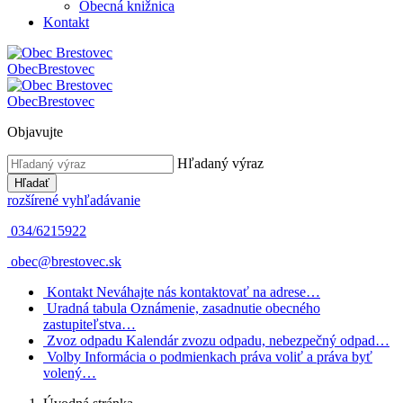
Obecná knižnica
Kontakt
Obec
Brestovec
Obec
Brestovec
Objavujte
Hľadaný výraz
Hľadať
rozšírené vyhľadávanie
034/6215922
obec@brestovec.sk
Kontakt
Neváhajte nás kontaktovať na adrese…
Uradná tabula
Oznámenie, zasadnutie obecného
zastupiteľstva…
Zvoz odpadu
Kalendár zvozu odpadu, nebezpečný odpad…
Volby
Informácia o podmienkach práva voliť a práva byť
volený…