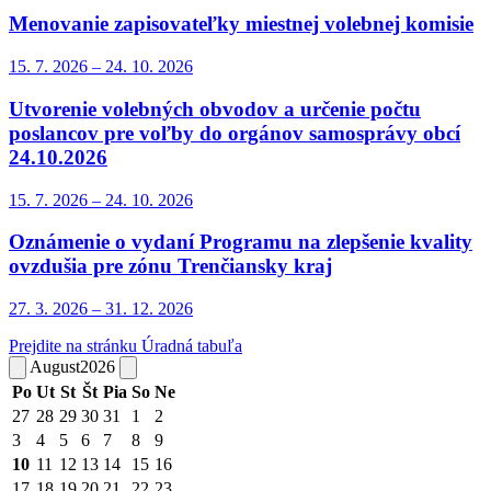
Menovanie zapisovateľky miestnej volebnej komisie
15. 7.
2026
–
24. 10.
2026
Utvorenie volebných obvodov a určenie počtu
poslancov pre voľby do orgánov samosprávy obcí
24.10.2026
15. 7.
2026
–
24. 10.
2026
Oznámenie o vydaní Programu na zlepšenie kvality
ovzdušia pre zónu Trenčiansky kraj
27. 3.
2026
–
31. 12.
2026
Prejdite na stránku Úradná tabuľa
August
2026
Po
Ut
St
Št
Pia
So
Ne
27
28
29
30
31
1
2
3
4
5
6
7
8
9
10
11
12
13
14
15
16
17
18
19
20
21
22
23