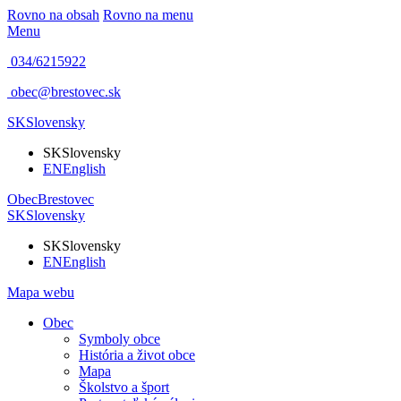
Rovno na obsah
Rovno na menu
Menu
034/6215922
obec@brestovec.sk
SK
Slovensky
SK
Slovensky
EN
English
Obec
Brestovec
SK
Slovensky
SK
Slovensky
EN
English
Mapa webu
Obec
Symboly obce
História a život obce
Mapa
Školstvo a šport