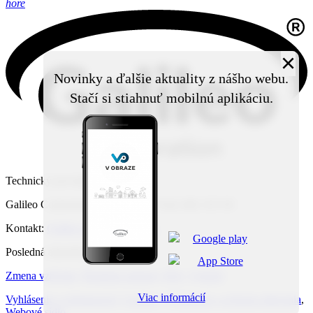
hore
×
Novinky a ďalšie aktuality z nášho webu.
Stačí si stiahnuť mobilnú aplikáciu.
Technický prevádzkovateľ:
Galileo Corporation s.r.o., Čierna Voda 468, 925 06
Kontakt:
Galileo Corporation s.r.o.
Posledná aktualizácia: 10. 8. 2026
Zmena vzhľadu
,
Štruktúra stránok
,
RSS
,
Vytlačiť
Viac informácií
Vyhlásenie o prístupnosti
,
Cookies
,
Vyhlásenie o ochrane súkromia
,
Webové sídlo