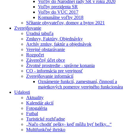
Voľby do Národnej rady SR v roku 2020
Voľby prezidenta SR
Voľby do VÚC 2017
Komunálne voľby 2018
Sčítanie obyvateľov, domov a bytov 2021
Zverejňovanie
Úradná tabuľa
Zmluvy, Faktúry, Objednávky
Archív zmluv, faktúr a objednávok
Verejné obstarávanie
Rozpočet
Záverečný účet obce
Životné prostredie - správne konania
CO - informácia pre verejnosť
Zverejňovanie informácií
Oznámenie funkcií, zamestnaní, činností a
majetkových pomerov verejného funkcionára
Udalosti
Aktuality
Kalendár akcií
Fotogaléria
Futbal
Turistické rozhľadne
„Načo chodiť pešky- keď môžu byť bežky...“
Multifunkčné ihrisko