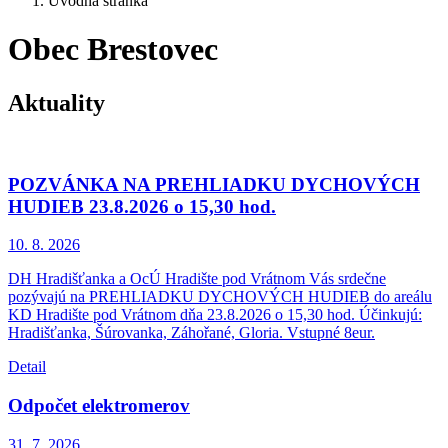
Úvodná stránka
Obec Brestovec
Aktuality
POZVÁNKA NA PREHLIADKU DYCHOVÝCH
HUDIEB 23.8.2026 o 15,30 hod.
10. 8.
2026
DH Hradišťanka a OcÚ Hradište pod Vrátnom Vás srdečne
pozývajú na PREHLIADKU DYCHOVÝCH HUDIEB do areálu
KD Hradište pod Vrátnom dňa 23.8.2026 o 15,30 hod. Účinkujú:
Hradišťanka, Šúrovanka, Záhořané, Gloria. Vstupné 8eur.
Detail
Odpočet elektromerov
31. 7.
2026