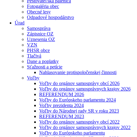
Pestovateľská pálenica
Fotogaléria obec
Obecné lesy
Odpadové hospodárstvo
Úrad
Samospráva
Zápisnice OZ
Uznesenia OZ
VZN
PHSR obce
Tlačivá
Dane a poplatky
Sťažnosti a petície
Nahlasovanie protispoločenskej činnosti
Voľby
Voľby do orgánov samosprávy obcí 2026
Voľby do orgánov samosprávnych krajov 2026
REFERENDUM 2026
Voľby do Európskeho parlamentu 2024
Voľby prezidenta 2024
Voľby do Národnej rady SR v roku 2023
REFERENDUM 2023
Voľby do orgánov samosprávy obcí 2022
Voľby do orgánov samosprávnych krajov 2022
Voľby do Európskeho parlamentu