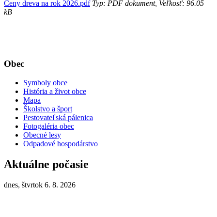
Ceny dreva na rok 2026.pdf
Typ: PDF dokument, Veľkosť: 96.05
kB
Obec
Symboly obce
História a život obce
Mapa
Školstvo a šport
Pestovateľská pálenica
Fotogaléria obec
Obecné lesy
Odpadové hospodárstvo
Aktuálne počasie
dnes, štvrtok 6. 8. 2026