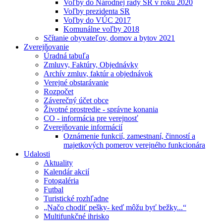
Voľby do Národnej rady SR v roku 2020
Voľby prezidenta SR
Voľby do VÚC 2017
Komunálne voľby 2018
Sčítanie obyvateľov, domov a bytov 2021
Zverejňovanie
Úradná tabuľa
Zmluvy, Faktúry, Objednávky
Archív zmluv, faktúr a objednávok
Verejné obstarávanie
Rozpočet
Záverečný účet obce
Životné prostredie - správne konania
CO - informácia pre verejnosť
Zverejňovanie informácií
Oznámenie funkcií, zamestnaní, činností a
majetkových pomerov verejného funkcionára
Udalosti
Aktuality
Kalendár akcií
Fotogaléria
Futbal
Turistické rozhľadne
„Načo chodiť pešky- keď môžu byť bežky...“
Multifunkčné ihrisko