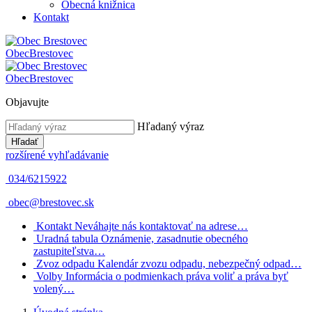
Obecná knižnica
Kontakt
Obec
Brestovec
Obec
Brestovec
Objavujte
Hľadaný výraz
Hľadať
rozšírené vyhľadávanie
034/6215922
obec@brestovec.sk
Kontakt
Neváhajte nás kontaktovať na adrese…
Uradná tabula
Oznámenie, zasadnutie obecného
zastupiteľstva…
Zvoz odpadu
Kalendár zvozu odpadu, nebezpečný odpad…
Volby
Informácia o podmienkach práva voliť a práva byť
volený…