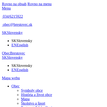
Rovno na obsah
Rovno na menu
Menu
034/6215922
obec@brestovec.sk
SK
Slovensky
SK
Slovensky
EN
English
Obec
Brestovec
SK
Slovensky
SK
Slovensky
EN
English
Mapa webu
Obec
Symboly obce
História a život obce
Mapa
Školstvo a šport