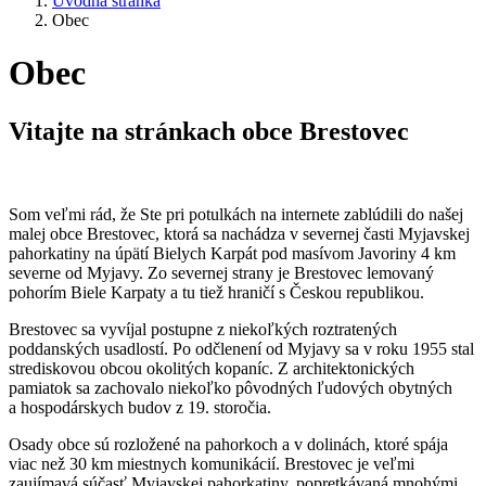
Úvodná stránka
Obec
Obec
Vitajte na stránkach obce Brestovec
Som veľmi rád, že Ste pri potulkách na internete zablúdili do našej
malej obce Brestovec, ktorá sa nachádza v severnej časti Myjavskej
pahorkatiny na úpätí Bielych Karpát pod masívom Javoriny 4 km
severne od Myjavy. Zo severnej strany je Brestovec lemovaný
pohorím Biele Karpaty a tu tiež hraničí s Českou republikou.
Brestovec sa vyvíjal postupne z niekoľkých roztratených
poddanských usadlostí. Po odčlenení od Myjavy sa v roku 1955 stal
strediskovou obcou okolitých kopaníc. Z architektonických
pamiatok sa zachovalo niekoľko pôvodných ľudových obytných
a hospodárskych budov z 19. storočia.
Osady obce sú rozložené na pahorkoch a v dolinách, ktoré spája
viac než 30 km miestnych komunikácií. Brestovec je veľmi
zaujímavá súčasť Myjavskej pahorkatiny, popretkávaná mnohými