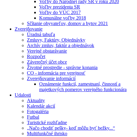
Voľby do Národnej rady SR v roku 2020
Voľby prezidenta SR
Voľby do VÚC 2017
Komunálne voľby 2018
Sčítanie obyvateľov, domov a bytov 2021
Zverejňovanie
Úradná tabuľa
Zmluvy, Faktúry, Objednávky
Archív zmluv, faktúr a objednávok
Verejné obstarávanie
Rozpočet
Záverečný účet obce
Životné prostredie - správne konania
CO - informácia pre verejnosť
Zverejňovanie informácií
Oznámenie funkcií, zamestnaní, činností a
majetkových pomerov verejného funkcionára
Udalosti
Aktuality
Kalendár akcií
Fotogaléria
Futbal
Turistické rozhľadne
„Načo chodiť pešky- keď môžu byť bežky...“
Multifunkčné ihrisko