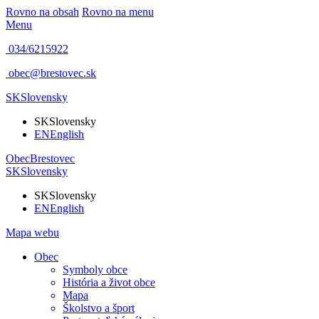
Rovno na obsah
Rovno na menu
Menu
034/6215922
obec@brestovec.sk
SK
Slovensky
SK
Slovensky
EN
English
Obec
Brestovec
SK
Slovensky
SK
Slovensky
EN
English
Mapa webu
Obec
Symboly obce
História a život obce
Mapa
Školstvo a šport