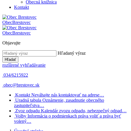
Obecná knižnica
Kontakt
Obec
Brestovec
Obec
Brestovec
Objavujte
Hľadaný výraz
Hľadať
rozšírené vyhľadávanie
034/6215922
obec@brestovec.sk
Kontakt
Neváhajte nás kontaktovať na adrese…
Uradná tabula
Oznámenie, zasadnutie obecného
zastupiteľstva…
Zvoz odpadu
Kalendár zvozu odpadu, nebezpečný odpad…
Volby
Informácia o podmienkach práva voliť a práva byť
volený…