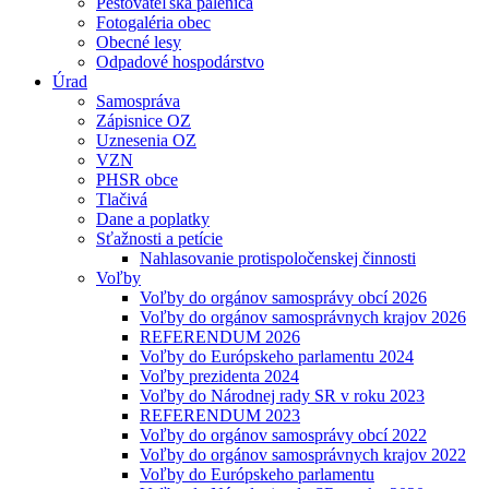
Pestovateľská pálenica
Fotogaléria obec
Obecné lesy
Odpadové hospodárstvo
Úrad
Samospráva
Zápisnice OZ
Uznesenia OZ
VZN
PHSR obce
Tlačivá
Dane a poplatky
Sťažnosti a petície
Nahlasovanie protispoločenskej činnosti
Voľby
Voľby do orgánov samosprávy obcí 2026
Voľby do orgánov samosprávnych krajov 2026
REFERENDUM 2026
Voľby do Európskeho parlamentu 2024
Voľby prezidenta 2024
Voľby do Národnej rady SR v roku 2023
REFERENDUM 2023
Voľby do orgánov samosprávy obcí 2022
Voľby do orgánov samosprávnych krajov 2022
Voľby do Európskeho parlamentu