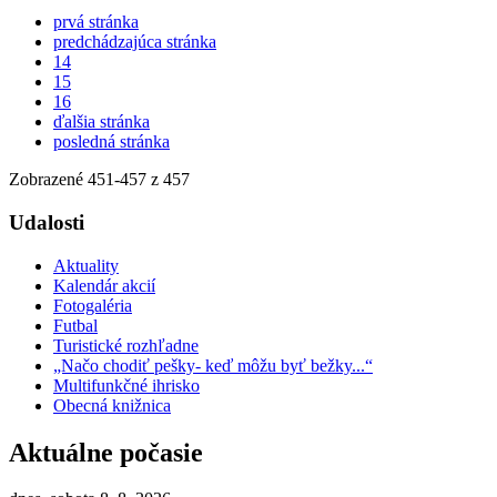
prvá stránka
predchádzajúca stránka
14
15
16
ďalšia stránka
posledná stránka
Zobrazené
451
-
457
z 457
Udalosti
Aktuality
Kalendár akcií
Fotogaléria
Futbal
Turistické rozhľadne
„Načo chodiť pešky- keď môžu byť bežky...“
Multifunkčné ihrisko
Obecná knižnica
Aktuálne počasie