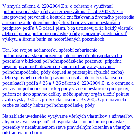
V zmysle zákona č. 220/2004 Z.z. o ochrane a využívaní
poľnohospodárskej pôdy a o zmene zákona č. 245/2003 Z.z. o
integrovanej prevencii a kontrole znečisťovania životného prostredia
a o zmene a doplnení niektorých zákonov v znení neskorších
predpisov podľa § 3 odst.1 písm. b sa ustanovuje, že každý vlastník
alebo nájomca poľnohospodárskej pôdy je povinný predchádzať
výskytu a šíreniu burín na neobrábaných pozemkoch.
Ten, kto svojou nečinnosťou spôsobí zaburinenie
poľnohospodárskeho pozemku, alebo nepoľnohospodárskeho
pozemku v blízkosti poľnohospodárskeho pozemku, prípadne
nesplní povinnosť uloženú orgánom ochrany a využívania
poľnohospodárskej pôdy dopustí sa priestupku (fyzická osoba)
alebo správneho deliktu (právnická osoba alebo fyzická osoba
podnikateľ) podľa § 25 a § 26 zákona č. 220/2004 Z. z. o ochrane a
využívaní poľnohospodárskej pôdy v znení neskorších predpisov,
pričom za tieto správne delikty môže správny orgán uložiť pokutu
až do výšky 330,- € pri fyzickej osobe a 33 200,- € pri právnickej
osobe za každý hektár poľnohospodárskej pôdy.
Na základe uvedeného vyzývame všetkých vlastníkov a užívateľov,
aby udržiavali svoje poľnohospodárske a nepoľnohospodárske
pozemky v nezaburinenom stave pravidelným kosením a včasným
odstraňovaním burín.