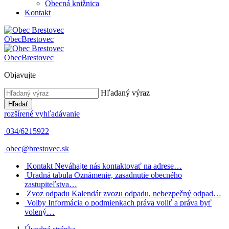
Obecná knižnica
Kontakt
Obec
Brestovec
Obec
Brestovec
Objavujte
Hľadaný výraz
Hľadať
rozšírené vyhľadávanie
034/6215922
obec@brestovec.sk
Kontakt
Neváhajte nás kontaktovať na adrese…
Uradná tabula
Oznámenie, zasadnutie obecného
zastupiteľstva…
Zvoz odpadu
Kalendár zvozu odpadu, nebezpečný odpad…
Volby
Informácia o podmienkach práva voliť a práva byť
volený…