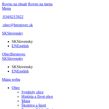
Rovno na obsah
Rovno na menu
Menu
034/6215922
obec@brestovec.sk
SK
Slovensky
SK
Slovensky
EN
English
Obec
Brestovec
SK
Slovensky
SK
Slovensky
EN
English
Mapa webu
Obec
Symboly obce
História a život obce
Mapa
Školstvo a šport