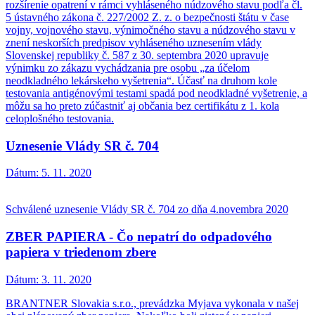
rozšírenie opatrení v rámci vyhláseného núdzového stavu podľa čl.
5 ústavného zákona č. 227/2002 Z. z. o bezpečnosti štátu v čase
vojny, vojnového stavu, výnimočného stavu a núdzového stavu v
znení neskorších predpisov vyhláseného uznesením vlády
Slovenskej republiky č. 587 z 30. septembra 2020 upravuje
výnimku zo zákazu vychádzania pre osobu „za účelom
neodkladného lekárskeho vyšetrenia“. Účasť na druhom kole
testovania antigénovými testami spadá pod neodkladné vyšetrenie, a
môžu sa ho preto zúčastniť aj občania bez certifikátu z 1. kola
celoplošného testovania.
Uznesenie Vlády SR č. 704
Dátum:
5. 11. 2020
Schválené uznesenie Vlády SR č. 704 zo dňa 4.novembra 2020
ZBER PAPIERA - Čo nepatrí do odpadového
papiera v triedenom zbere
Dátum:
3. 11. 2020
BRANTNER Slovakia s.r.o., prevádzka Myjava vykonala v našej