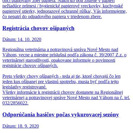
obci plánovaný zber papiera. Nakoľko boli zistené v papieri
nežiadúce prímesi / hygienické papierové vreckovky, kuchynské
papierové utierky, jednorazové ochranné rúška/, Vás informujeme,
čo nepatrí do odpadového papiera v triedenom zbere.
Registrácia chovov ošípaných
Dátum:
14. 10. 2020
Regionálna veterinárna a potravinová správa Nové Mesto nad
Váhom, vecne a miestne príslušná podľa zákona č. 39/2007 Z.z. o
veterinárnej starostlivosti, opakovane informuje o povinnosti
registrácie chovov ošípaných.
Preto všetky chovy ošípaných - teda aj tie, ktoré chovajú čo len
jeden kus ošípanej pre vlastnú spotrebu, musia byť podľa tejto
legislatívy registrované.
Všetky informácie k registrácii chovov dostanete na Regionálnej
veterinárnej a potravinovej správe Nové Mesto nad Váhom na č. tel.
032/2856022.
Odporúčania hasičov počas vykurovacej sezóny
Dátum:
18. 9. 2020