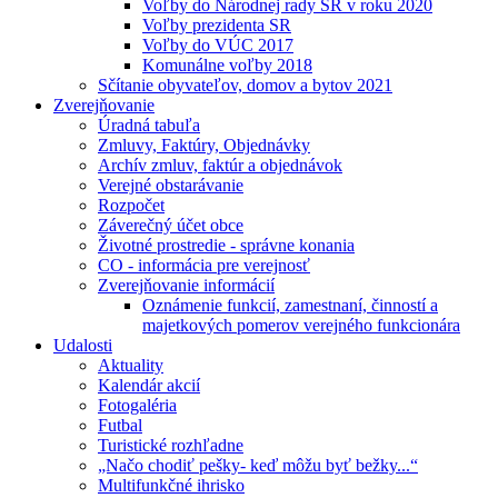
Voľby do Národnej rady SR v roku 2020
Voľby prezidenta SR
Voľby do VÚC 2017
Komunálne voľby 2018
Sčítanie obyvateľov, domov a bytov 2021
Zverejňovanie
Úradná tabuľa
Zmluvy, Faktúry, Objednávky
Archív zmluv, faktúr a objednávok
Verejné obstarávanie
Rozpočet
Záverečný účet obce
Životné prostredie - správne konania
CO - informácia pre verejnosť
Zverejňovanie informácií
Oznámenie funkcií, zamestnaní, činností a
majetkových pomerov verejného funkcionára
Udalosti
Aktuality
Kalendár akcií
Fotogaléria
Futbal
Turistické rozhľadne
„Načo chodiť pešky- keď môžu byť bežky...“
Multifunkčné ihrisko