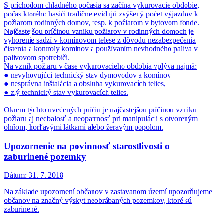
S príchodom chladného počasia sa začína vykurovacie obdobie,
počas ktorého hasiči tradične evidujú zvýšený počet výjazdov k
požiarom rodinných domov, resp. k požiarom v bytovom fonde.
Najčastejšou príčinou vzniku požiarov v rodinných domoch je
vyhorenie sadzí v komínovom telese z dôvodu nezabezpečenia
čistenia a kontroly komínov a používaním nevhodného paliva v
palivovom spotrebiči.
Na vznik požiaru v čase vykurovacieho obdobia vplýva najmä:
● nevyhovujúci technický stav dymovodov a komínov
● nesprávna inštalácia a obsluha vykurovacích telies,
● zlý technický stav vykurovacích telies.
Okrem týchto uvedených príčin je najčastejšou príčinou vzniku
požiaru aj nedbalosť a neopatrnosť pri manipulácii s otvoreným
ohňom, horľavými látkami alebo žeravým popolom.
Upozornenie na povinnosť starostlivosti o
zaburinené pozemky
Dátum:
31. 7. 2018
Na základe upozornení občanov v zastavanom území upozorňujeme
občanov na značný výskyt neobrábaných pozemkov, ktoré sú
zaburinené.