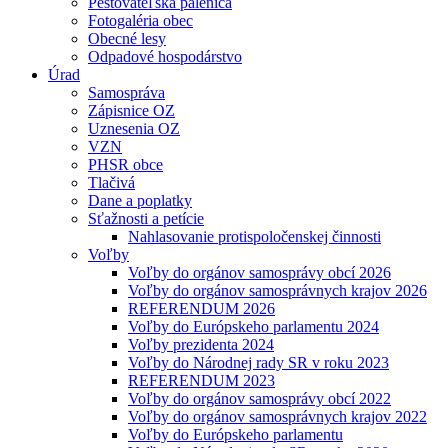
Pestovateľská pálenica
Fotogaléria obec
Obecné lesy
Odpadové hospodárstvo
Úrad
Samospráva
Zápisnice OZ
Uznesenia OZ
VZN
PHSR obce
Tlačivá
Dane a poplatky
Sťažnosti a petície
Nahlasovanie protispoločenskej činnosti
Voľby
Voľby do orgánov samosprávy obcí 2026
Voľby do orgánov samosprávnych krajov 2026
REFERENDUM 2026
Voľby do Európskeho parlamentu 2024
Voľby prezidenta 2024
Voľby do Národnej rady SR v roku 2023
REFERENDUM 2023
Voľby do orgánov samosprávy obcí 2022
Voľby do orgánov samosprávnych krajov 2022
Voľby do Európskeho parlamentu