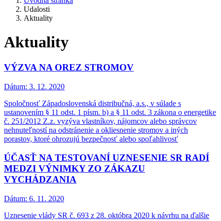
Úvodná stránka
Udalosti
Aktuality
Aktuality
VÝZVA NA OREZ STROMOV
Dátum:
3. 12. 2020
Spoločnosť Západoslovenská distribučná, a.s., v súlade s
ustanovením § 11 odst. 1 písm. b) a § 11 odst. 3 zákona o energetike
č. 251/2012 Z.z. vyzýva vlastníkov, nájomcov alebo správcov
nehnuteľností na odstránenie a okliesnenie stromov a iných
porastov, ktoré ohrozujú bezpečnosť alebo spoľahlivosť
ÚČASŤ NA TESTOVANÍ UZNESENIE SR RADÍ
MEDZI VÝNIMKY ZO ZÁKAZU
VYCHÁDZANIA
Dátum:
6. 11. 2020
Uznesenie vlády SR č. 693 z 28. októbra 2020 k návrhu na ďalšie