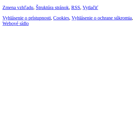
Zmena vzhľadu
,
Štruktúra stránok
,
RSS
,
Vytlačiť
Vyhlásenie o prístupnosti
,
Cookies
,
Vyhlásenie o ochrane súkromia
,
Webové sídlo