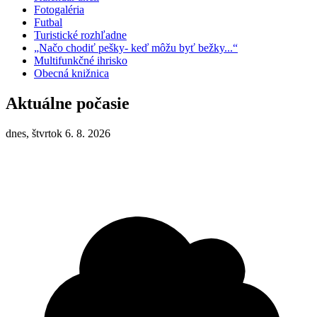
Fotogaléria
Futbal
Turistické rozhľadne
„Načo chodiť pešky- keď môžu byť bežky...“
Multifunkčné ihrisko
Obecná knižnica
Aktuálne počasie
dnes, štvrtok 6. 8. 2026