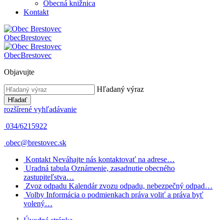
Obecná knižnica
Kontakt
Obec
Brestovec
Obec
Brestovec
Objavujte
Hľadaný výraz
Hľadať
rozšírené vyhľadávanie
034/6215922
obec@brestovec.sk
Kontakt
Neváhajte nás kontaktovať na adrese…
Uradná tabula
Oznámenie, zasadnutie obecného
zastupiteľstva…
Zvoz odpadu
Kalendár zvozu odpadu, nebezpečný odpad…
Volby
Informácia o podmienkach práva voliť a práva byť
volený…