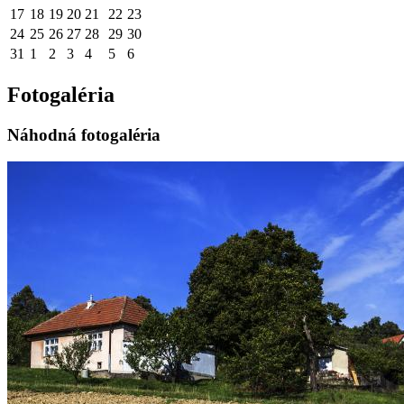
17
18
19
20
21
22
23
24
25
26
27
28
29
30
31
1
2
3
4
5
6
Fotogaléria
Náhodná fotogaléria