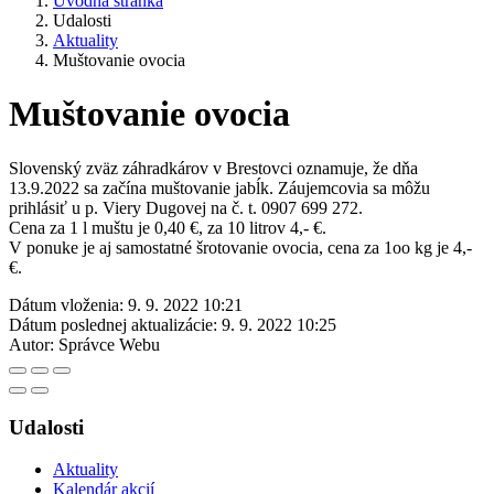
Úvodná stránka
Udalosti
Aktuality
Muštovanie ovocia
Muštovanie ovocia
Slovenský zväz záhradkárov v Brestovci oznamuje, že dňa
13.9.2022 sa začína muštovanie jabĺk. Záujemcovia sa môžu
prihlásiť u p. Viery Dugovej na č. t. 0907 699 272.
Cena za 1 l muštu je 0,40 €, za 10 litrov 4,- €.
V ponuke je aj samostatné šrotovanie ovocia, cena za 1oo kg je 4,-
€.
Dátum vloženia:
9. 9. 2022 10:21
Dátum poslednej aktualizácie:
9. 9. 2022 10:25
Autor:
Správce Webu
Udalosti
Aktuality
Kalendár akcií