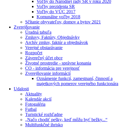
Voľby do Národnej rady SR v roku 2020
Voľby prezidenta SR
Voľby do VÚC 2017
Komunálne voľby 2018
Sčítanie obyvateľov, domov a bytov 2021
Zverejňovanie
Úradná tabuľa
Zmluvy, Faktúry, Objednávky
Archív zmluv, faktúr a objednávok
Verejné obstarávanie
Rozpočet
Záverečný účet obce
Životné prostredie - správne konania
CO - informácia pre verejnosť
Zverejňovanie informácií
Oznámenie funkcií, zamestnaní, činností a
majetkových pomerov verejného funkcionára
Udalosti
Aktuality
Kalendár akcií
Fotogaléria
Futbal
Turistické rozhľadne
„Načo chodiť pešky- keď môžu byť bežky...“
Multifunkčné ihrisko