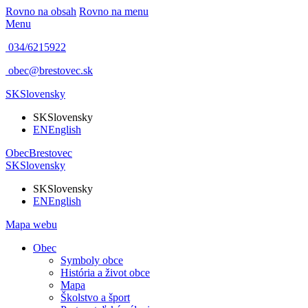
Rovno na obsah
Rovno na menu
Menu
034/6215922
obec@brestovec.sk
SK
Slovensky
SK
Slovensky
EN
English
Obec
Brestovec
SK
Slovensky
SK
Slovensky
EN
English
Mapa webu
Obec
Symboly obce
História a život obce
Mapa
Školstvo a šport