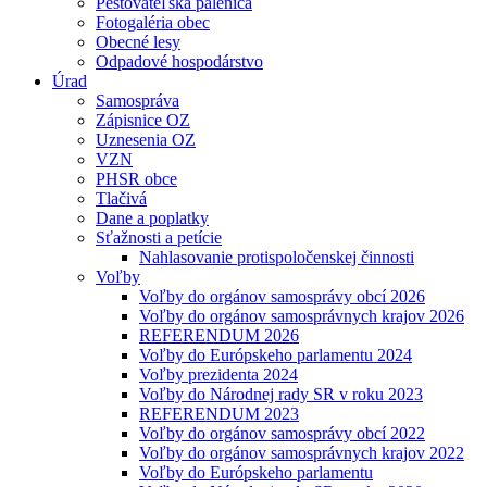
Pestovateľská pálenica
Fotogaléria obec
Obecné lesy
Odpadové hospodárstvo
Úrad
Samospráva
Zápisnice OZ
Uznesenia OZ
VZN
PHSR obce
Tlačivá
Dane a poplatky
Sťažnosti a petície
Nahlasovanie protispoločenskej činnosti
Voľby
Voľby do orgánov samosprávy obcí 2026
Voľby do orgánov samosprávnych krajov 2026
REFERENDUM 2026
Voľby do Európskeho parlamentu 2024
Voľby prezidenta 2024
Voľby do Národnej rady SR v roku 2023
REFERENDUM 2023
Voľby do orgánov samosprávy obcí 2022
Voľby do orgánov samosprávnych krajov 2022
Voľby do Európskeho parlamentu