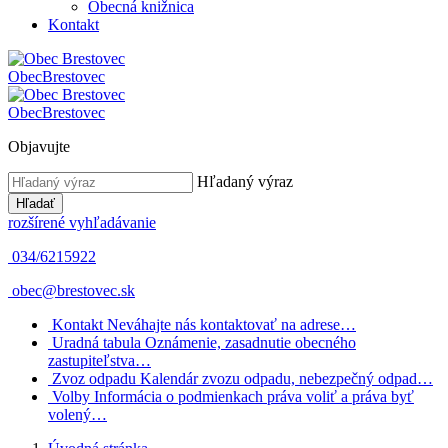
Obecná knižnica
Kontakt
Obec
Brestovec
Obec
Brestovec
Objavujte
Hľadaný výraz
Hľadať
rozšírené vyhľadávanie
034/6215922
obec@brestovec.sk
Kontakt
Neváhajte nás kontaktovať na adrese…
Uradná tabula
Oznámenie, zasadnutie obecného
zastupiteľstva…
Zvoz odpadu
Kalendár zvozu odpadu, nebezpečný odpad…
Volby
Informácia o podmienkach práva voliť a práva byť
volený…