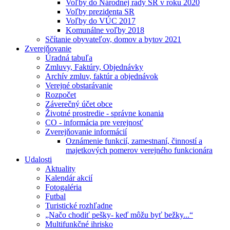
Voľby do Národnej rady SR v roku 2020
Voľby prezidenta SR
Voľby do VÚC 2017
Komunálne voľby 2018
Sčítanie obyvateľov, domov a bytov 2021
Zverejňovanie
Úradná tabuľa
Zmluvy, Faktúry, Objednávky
Archív zmluv, faktúr a objednávok
Verejné obstarávanie
Rozpočet
Záverečný účet obce
Životné prostredie - správne konania
CO - informácia pre verejnosť
Zverejňovanie informácií
Oznámenie funkcií, zamestnaní, činností a
majetkových pomerov verejného funkcionára
Udalosti
Aktuality
Kalendár akcií
Fotogaléria
Futbal
Turistické rozhľadne
„Načo chodiť pešky- keď môžu byť bežky...“
Multifunkčné ihrisko