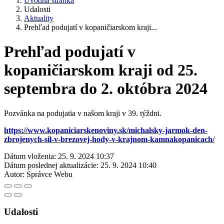
Úvodná stránka
Udalosti
Aktuality
Prehľad podujatí v kopaničiarskom kraji...
Prehľad podujatí v
kopaničiarskom kraji od 25.
septembra do 2. októbra 2024
Pozvánka na podujatia v našom kraji v 39. týždni.
https://www.kopaniciarskenoviny.sk/michalsky-jarmok-den-
zbrojenych-sil-v-brezovej-hody-v-krajnom-kamnakopanicach/
Dátum vloženia:
25. 9. 2024 10:37
Dátum poslednej aktualizácie:
25. 9. 2024 10:40
Autor:
Správce Webu
Udalosti