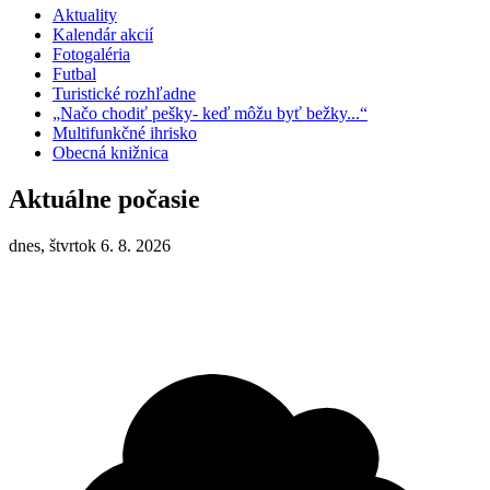
Aktuality
Kalendár akcií
Fotogaléria
Futbal
Turistické rozhľadne
„Načo chodiť pešky- keď môžu byť bežky...“
Multifunkčné ihrisko
Obecná knižnica
Aktuálne počasie
dnes, štvrtok 6. 8. 2026