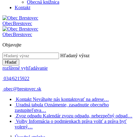
Obecná knižnica
Kontakt
Obec
Brestovec
Obec
Brestovec
Objavujte
Hľadaný výraz
Hľadať
rozšírené vyhľadávanie
034/6215922
obec@brestovec.sk
Kontakt
Neváhajte nás kontaktovať na adrese…
Uradná tabula
Oznámenie, zasadnutie obecného
zastupiteľstva…
Zvoz odpadu
Kalendár zvozu odpadu, nebezpečný odpad…
Volby
Informácia o podmienkach práva voliť a práva byť
volený…