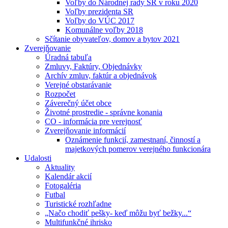
Voľby do Národnej rady SR v roku 2020
Voľby prezidenta SR
Voľby do VÚC 2017
Komunálne voľby 2018
Sčítanie obyvateľov, domov a bytov 2021
Zverejňovanie
Úradná tabuľa
Zmluvy, Faktúry, Objednávky
Archív zmluv, faktúr a objednávok
Verejné obstarávanie
Rozpočet
Záverečný účet obce
Životné prostredie - správne konania
CO - informácia pre verejnosť
Zverejňovanie informácií
Oznámenie funkcií, zamestnaní, činností a
majetkových pomerov verejného funkcionára
Udalosti
Aktuality
Kalendár akcií
Fotogaléria
Futbal
Turistické rozhľadne
„Načo chodiť pešky- keď môžu byť bežky...“
Multifunkčné ihrisko