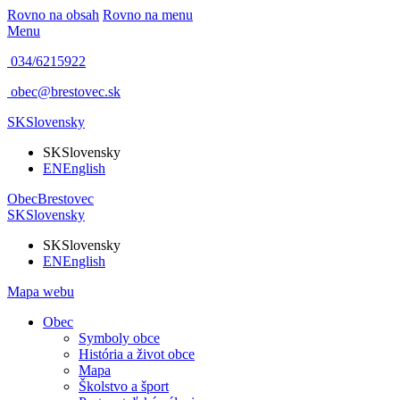
Rovno na obsah
Rovno na menu
Menu
034/6215922
obec@brestovec.sk
SK
Slovensky
SK
Slovensky
EN
English
Obec
Brestovec
SK
Slovensky
SK
Slovensky
EN
English
Mapa webu
Obec
Symboly obce
História a život obce
Mapa
Školstvo a šport