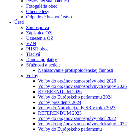
Pestovateľská pálenica
Fotogaléria obec
Obecné lesy
Odpadové hospodárstvo
Úrad
Samospráva
Zápisnice OZ
Uznesenia OZ
VZN
PHSR obce
Tlačivá
Dane a poplatky
Sťažnosti a petície
Nahlasovanie protispoločenskej činnosti
Voľby
Voľby do orgánov samosprávy obcí 2026
Voľby do orgánov samosprávnych krajov 2026
REFERENDUM 2026
Voľby do Európskeho parlamentu 2024
Voľby prezidenta 2024
Voľby do Národnej rady SR v roku 2023
REFERENDUM 2023
Voľby do orgánov samosprávy obcí 2022
Voľby do orgánov samosprávnych krajov 2022
Voľby do Európskeho parlamentu