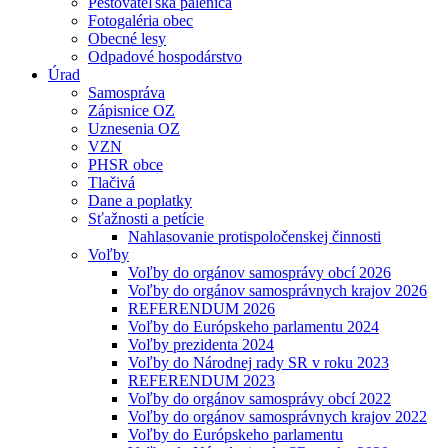
Pestovateľská pálenica
Fotogaléria obec
Obecné lesy
Odpadové hospodárstvo
Úrad
Samospráva
Zápisnice OZ
Uznesenia OZ
VZN
PHSR obce
Tlačivá
Dane a poplatky
Sťažnosti a petície
Nahlasovanie protispoločenskej činnosti
Voľby
Voľby do orgánov samosprávy obcí 2026
Voľby do orgánov samosprávnych krajov 2026
REFERENDUM 2026
Voľby do Európskeho parlamentu 2024
Voľby prezidenta 2024
Voľby do Národnej rady SR v roku 2023
REFERENDUM 2023
Voľby do orgánov samosprávy obcí 2022
Voľby do orgánov samosprávnych krajov 2022
Voľby do Európskeho parlamentu