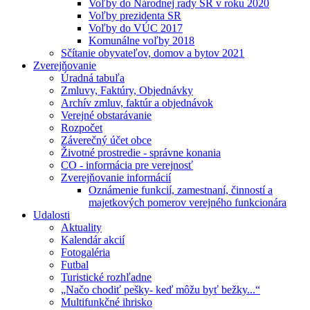
Voľby do Národnej rady SR v roku 2020
Voľby prezidenta SR
Voľby do VÚC 2017
Komunálne voľby 2018
Sčítanie obyvateľov, domov a bytov 2021
Zverejňovanie
Úradná tabuľa
Zmluvy, Faktúry, Objednávky
Archív zmluv, faktúr a objednávok
Verejné obstarávanie
Rozpočet
Záverečný účet obce
Životné prostredie - správne konania
CO - informácia pre verejnosť
Zverejňovanie informácií
Oznámenie funkcií, zamestnaní, činností a
majetkových pomerov verejného funkcionára
Udalosti
Aktuality
Kalendár akcií
Fotogaléria
Futbal
Turistické rozhľadne
„Načo chodiť pešky- keď môžu byť bežky...“
Multifunkčné ihrisko