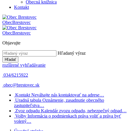
Obecná knižnica
Kontakt
Obec
Brestovec
Obec
Brestovec
Objavujte
Hľadaný výraz
Hľadať
rozšírené vyhľadávanie
034/6215922
obec@brestovec.sk
Kontakt
Neváhajte nás kontaktovať na adrese…
Uradná tabula
Oznámenie, zasadnutie obecného
zastupiteľstva…
Zvoz odpadu
Kalendár zvozu odpadu, nebezpečný odpad…
Volby
Informácia o podmienkach práva voliť a práva byť
volený…