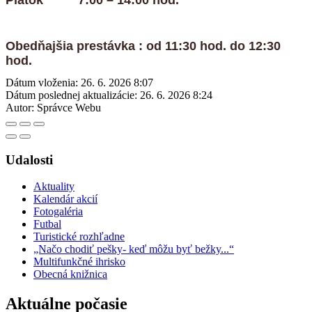
Obedňajšia prestávka : od 11:30 hod. do 12:30
hod.
Dátum vloženia:
26. 6. 2026 8:07
Dátum poslednej aktualizácie:
26. 6. 2026 8:24
Autor:
Správce Webu
Udalosti
Aktuality
Kalendár akcií
Fotogaléria
Futbal
Turistické rozhľadne
„Načo chodiť pešky- keď môžu byť bežky...“
Multifunkčné ihrisko
Obecná knižnica
Aktuálne počasie