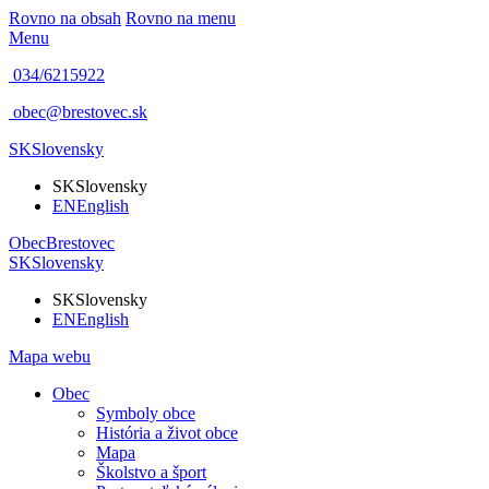
Rovno na obsah
Rovno na menu
Menu
034/6215922
obec@brestovec.sk
SK
Slovensky
SK
Slovensky
EN
English
Obec
Brestovec
SK
Slovensky
SK
Slovensky
EN
English
Mapa webu
Obec
Symboly obce
História a život obce
Mapa
Školstvo a šport