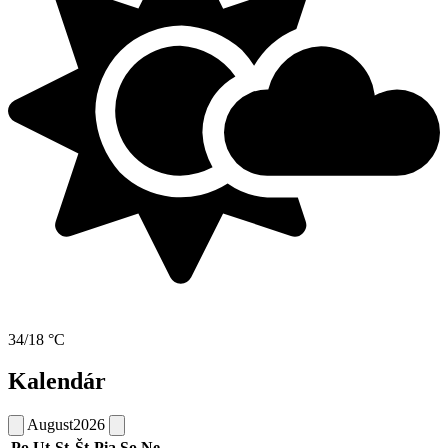
34/18 °C
Kalendár
August
2026
Po
Ut
St
Št
Pia
So
Ne