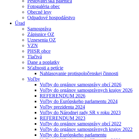
Pestovateľská pálenica
Fotogaléria obec
Obecné lesy
Odpadové hospodárstvo
Úrad
Samospráva
Zápisnice OZ
Uznesenia OZ
VZN
PHSR obce
Tlačivá
Dane a poplatky
Sťažnosti a petície
Nahlasovanie protispoločenskej činnosti
Voľby
Voľby do orgánov samosprávy obcí 2026
Voľby do orgánov samosprávnych krajov 2026
REFERENDUM 2026
Voľby do Európskeho parlamentu 2024
Voľby prezidenta 2024
Voľby do Národnej rady SR v roku 2023
REFERENDUM 2023
Voľby do orgánov samosprávy obcí 2022
Voľby do orgánov samosprávnych krajov 2022
Voľby do Európskeho parlamentu