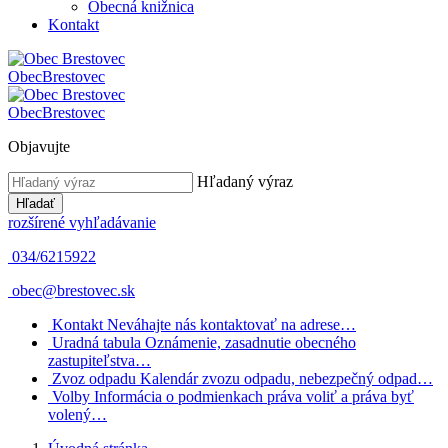
Obecná knižnica
Kontakt
Obec
Brestovec
Obec
Brestovec
Objavujte
Hľadaný výraz
Hľadať
rozšírené vyhľadávanie
034/6215922
obec@brestovec.sk
Kontakt
Neváhajte nás kontaktovať na adrese…
Uradná tabula
Oznámenie, zasadnutie obecného
zastupiteľstva…
Zvoz odpadu
Kalendár zvozu odpadu, nebezpečný odpad…
Volby
Informácia o podmienkach práva voliť a práva byť
volený…