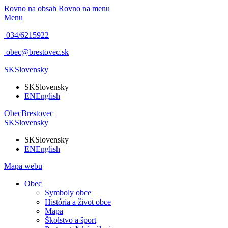
Rovno na obsah
Rovno na menu
Menu
034/6215922
obec@brestovec.sk
SK
Slovensky
SK
Slovensky
EN
English
Obec
Brestovec
SK
Slovensky
SK
Slovensky
EN
English
Mapa webu
Obec
Symboly obce
História a život obce
Mapa
Školstvo a šport