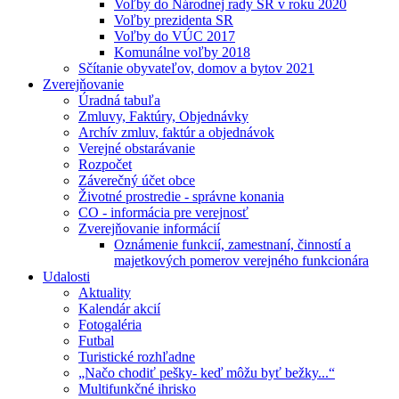
Voľby do Národnej rady SR v roku 2020
Voľby prezidenta SR
Voľby do VÚC 2017
Komunálne voľby 2018
Sčítanie obyvateľov, domov a bytov 2021
Zverejňovanie
Úradná tabuľa
Zmluvy, Faktúry, Objednávky
Archív zmluv, faktúr a objednávok
Verejné obstarávanie
Rozpočet
Záverečný účet obce
Životné prostredie - správne konania
CO - informácia pre verejnosť
Zverejňovanie informácií
Oznámenie funkcií, zamestnaní, činností a
majetkových pomerov verejného funkcionára
Udalosti
Aktuality
Kalendár akcií
Fotogaléria
Futbal
Turistické rozhľadne
„Načo chodiť pešky- keď môžu byť bežky...“
Multifunkčné ihrisko