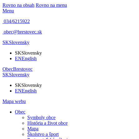
Rovno na obsah
Rovno na menu
Menu
034/6215922
obec@brestovec.sk
SK
Slovensky
SK
Slovensky
EN
English
Obec
Brestovec
SK
Slovensky
SK
Slovensky
EN
English
Mapa webu
Obec
Symboly obce
História a život obce
Mapa
Školstvo a šport