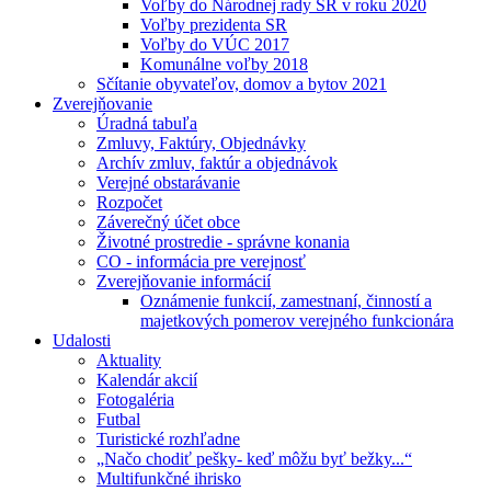
Voľby do Národnej rady SR v roku 2020
Voľby prezidenta SR
Voľby do VÚC 2017
Komunálne voľby 2018
Sčítanie obyvateľov, domov a bytov 2021
Zverejňovanie
Úradná tabuľa
Zmluvy, Faktúry, Objednávky
Archív zmluv, faktúr a objednávok
Verejné obstarávanie
Rozpočet
Záverečný účet obce
Životné prostredie - správne konania
CO - informácia pre verejnosť
Zverejňovanie informácií
Oznámenie funkcií, zamestnaní, činností a
majetkových pomerov verejného funkcionára
Udalosti
Aktuality
Kalendár akcií
Fotogaléria
Futbal
Turistické rozhľadne
„Načo chodiť pešky- keď môžu byť bežky...“
Multifunkčné ihrisko