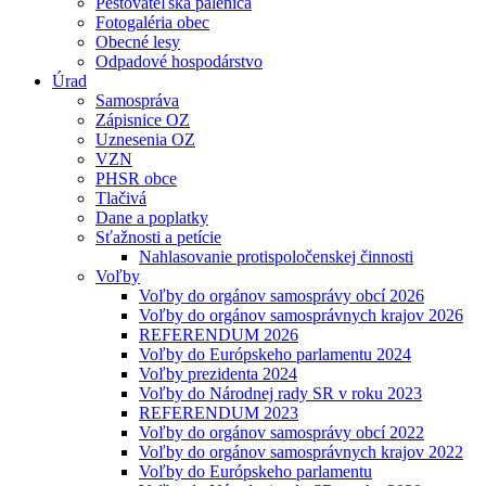
Pestovateľská pálenica
Fotogaléria obec
Obecné lesy
Odpadové hospodárstvo
Úrad
Samospráva
Zápisnice OZ
Uznesenia OZ
VZN
PHSR obce
Tlačivá
Dane a poplatky
Sťažnosti a petície
Nahlasovanie protispoločenskej činnosti
Voľby
Voľby do orgánov samosprávy obcí 2026
Voľby do orgánov samosprávnych krajov 2026
REFERENDUM 2026
Voľby do Európskeho parlamentu 2024
Voľby prezidenta 2024
Voľby do Národnej rady SR v roku 2023
REFERENDUM 2023
Voľby do orgánov samosprávy obcí 2022
Voľby do orgánov samosprávnych krajov 2022
Voľby do Európskeho parlamentu