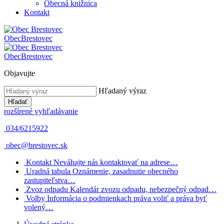
Obecná knižnica
Kontakt
Obec
Brestovec
Obec
Brestovec
Objavujte
Hľadaný výraz
Hľadať
rozšírené vyhľadávanie
034/6215922
obec@brestovec.sk
Kontakt
Neváhajte nás kontaktovať na adrese…
Uradná tabula
Oznámenie, zasadnutie obecného
zastupiteľstva…
Zvoz odpadu
Kalendár zvozu odpadu, nebezpečný odpad…
Volby
Informácia o podmienkach práva voliť a práva byť
volený…