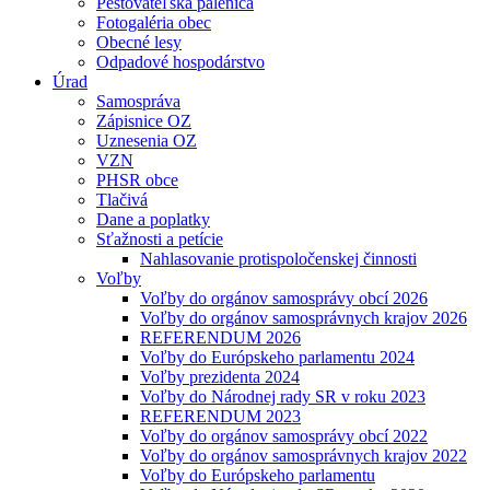
Pestovateľská pálenica
Fotogaléria obec
Obecné lesy
Odpadové hospodárstvo
Úrad
Samospráva
Zápisnice OZ
Uznesenia OZ
VZN
PHSR obce
Tlačivá
Dane a poplatky
Sťažnosti a petície
Nahlasovanie protispoločenskej činnosti
Voľby
Voľby do orgánov samosprávy obcí 2026
Voľby do orgánov samosprávnych krajov 2026
REFERENDUM 2026
Voľby do Európskeho parlamentu 2024
Voľby prezidenta 2024
Voľby do Národnej rady SR v roku 2023
REFERENDUM 2023
Voľby do orgánov samosprávy obcí 2022
Voľby do orgánov samosprávnych krajov 2022
Voľby do Európskeho parlamentu