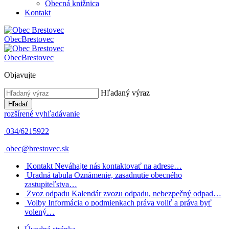
Obecná knižnica
Kontakt
Obec
Brestovec
Obec
Brestovec
Objavujte
Hľadaný výraz
Hľadať
rozšírené vyhľadávanie
034/6215922
obec@brestovec.sk
Kontakt
Neváhajte nás kontaktovať na adrese…
Uradná tabula
Oznámenie, zasadnutie obecného
zastupiteľstva…
Zvoz odpadu
Kalendár zvozu odpadu, nebezpečný odpad…
Volby
Informácia o podmienkach práva voliť a práva byť
volený…