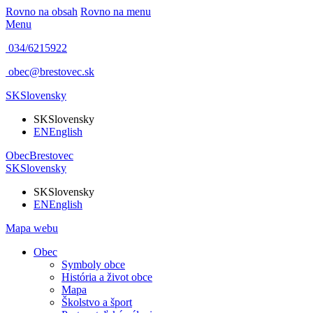
Rovno na obsah
Rovno na menu
Menu
034/6215922
obec@brestovec.sk
SK
Slovensky
SK
Slovensky
EN
English
Obec
Brestovec
SK
Slovensky
SK
Slovensky
EN
English
Mapa webu
Obec
Symboly obce
História a život obce
Mapa
Školstvo a šport