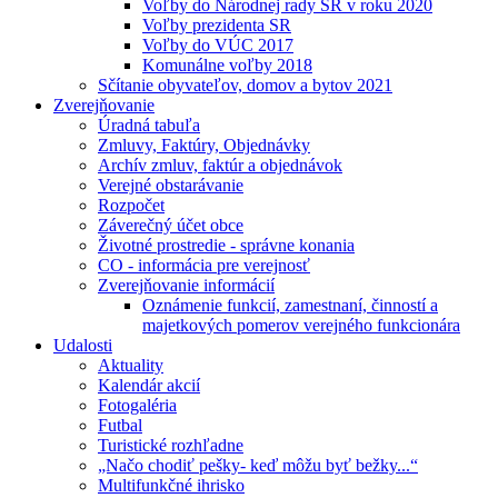
Voľby do Národnej rady SR v roku 2020
Voľby prezidenta SR
Voľby do VÚC 2017
Komunálne voľby 2018
Sčítanie obyvateľov, domov a bytov 2021
Zverejňovanie
Úradná tabuľa
Zmluvy, Faktúry, Objednávky
Archív zmluv, faktúr a objednávok
Verejné obstarávanie
Rozpočet
Záverečný účet obce
Životné prostredie - správne konania
CO - informácia pre verejnosť
Zverejňovanie informácií
Oznámenie funkcií, zamestnaní, činností a
majetkových pomerov verejného funkcionára
Udalosti
Aktuality
Kalendár akcií
Fotogaléria
Futbal
Turistické rozhľadne
„Načo chodiť pešky- keď môžu byť bežky...“
Multifunkčné ihrisko