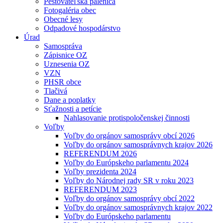
Pestovateľská pálenica
Fotogaléria obec
Obecné lesy
Odpadové hospodárstvo
Úrad
Samospráva
Zápisnice OZ
Uznesenia OZ
VZN
PHSR obce
Tlačivá
Dane a poplatky
Sťažnosti a petície
Nahlasovanie protispoločenskej činnosti
Voľby
Voľby do orgánov samosprávy obcí 2026
Voľby do orgánov samosprávnych krajov 2026
REFERENDUM 2026
Voľby do Európskeho parlamentu 2024
Voľby prezidenta 2024
Voľby do Národnej rady SR v roku 2023
REFERENDUM 2023
Voľby do orgánov samosprávy obcí 2022
Voľby do orgánov samosprávnych krajov 2022
Voľby do Európskeho parlamentu