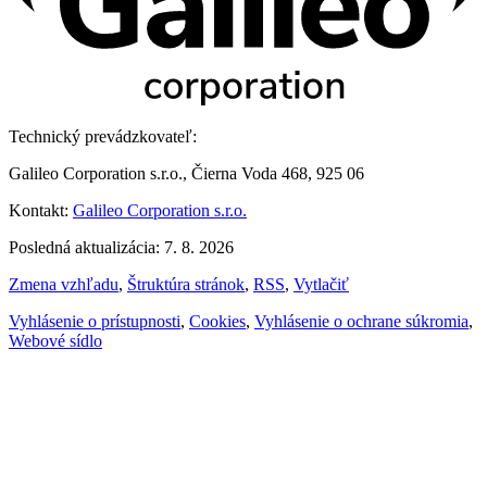
Technický prevádzkovateľ:
Galileo Corporation s.r.o., Čierna Voda 468, 925 06
Kontakt:
Galileo Corporation s.r.o.
Posledná aktualizácia: 7. 8. 2026
Zmena vzhľadu
,
Štruktúra stránok
,
RSS
,
Vytlačiť
Vyhlásenie o prístupnosti
,
Cookies
,
Vyhlásenie o ochrane súkromia
,
Webové sídlo