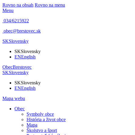
Rovno na obsah
Rovno na menu
Menu
034/6215922
obec@brestovec.sk
SK
Slovensky
SK
Slovensky
EN
English
Obec
Brestovec
SK
Slovensky
SK
Slovensky
EN
English
Mapa webu
Obec
Symboly obce
História a život obce
Mapa
Školstvo a šport