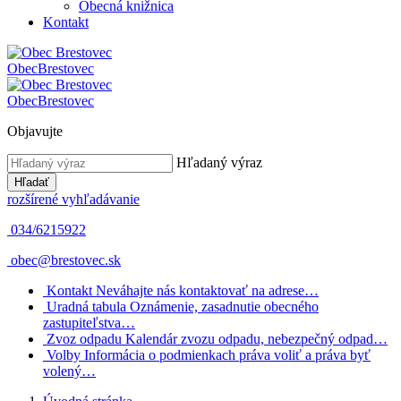
Obecná knižnica
Kontakt
Obec
Brestovec
Obec
Brestovec
Objavujte
Hľadaný výraz
Hľadať
rozšírené vyhľadávanie
034/6215922
obec@brestovec.sk
Kontakt
Neváhajte nás kontaktovať na adrese…
Uradná tabula
Oznámenie, zasadnutie obecného
zastupiteľstva…
Zvoz odpadu
Kalendár zvozu odpadu, nebezpečný odpad…
Volby
Informácia o podmienkach práva voliť a práva byť
volený…