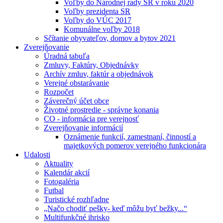
Voľby do Národnej rady SR v roku 2020
Voľby prezidenta SR
Voľby do VÚC 2017
Komunálne voľby 2018
Sčítanie obyvateľov, domov a bytov 2021
Zverejňovanie
Úradná tabuľa
Zmluvy, Faktúry, Objednávky
Archív zmluv, faktúr a objednávok
Verejné obstarávanie
Rozpočet
Záverečný účet obce
Životné prostredie - správne konania
CO - informácia pre verejnosť
Zverejňovanie informácií
Oznámenie funkcií, zamestnaní, činností a
majetkových pomerov verejného funkcionára
Udalosti
Aktuality
Kalendár akcií
Fotogaléria
Futbal
Turistické rozhľadne
„Načo chodiť pešky- keď môžu byť bežky...“
Multifunkčné ihrisko