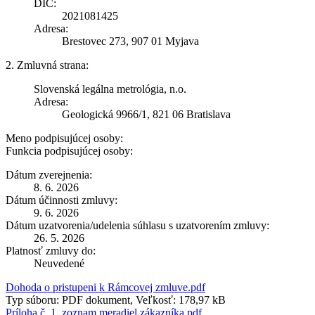
DIČ:
2021081425
Adresa:
Brestovec 273, 907 01 Myjava
2. Zmluvná strana:
Slovenská legálna metrológia, n.o.
Adresa:
Geologická 9966/1, 821 06 Bratislava
Meno podpisujúcej osoby:
Funkcia podpisujúcej osoby:
Dátum zverejnenia:
8. 6. 2026
Dátum účinnosti zmluvy:
9. 6. 2026
Dátum uzatvorenia/udelenia súhlasu s uzatvorením zmluvy:
26. 5. 2026
Platnosť zmluvy do:
Neuvedené
Dohoda o pristupeni k Rámcovej zmluve.pdf
Typ súboru: PDF dokument, Veľkosť: 178,97 kB
Príloha č. 1_zoznam meradiel zákazníka.pdf