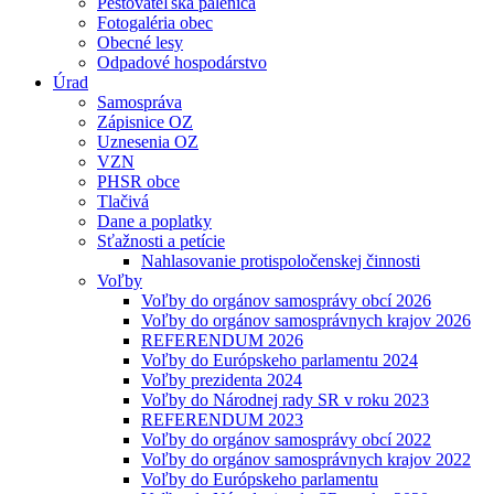
Pestovateľská pálenica
Fotogaléria obec
Obecné lesy
Odpadové hospodárstvo
Úrad
Samospráva
Zápisnice OZ
Uznesenia OZ
VZN
PHSR obce
Tlačivá
Dane a poplatky
Sťažnosti a petície
Nahlasovanie protispoločenskej činnosti
Voľby
Voľby do orgánov samosprávy obcí 2026
Voľby do orgánov samosprávnych krajov 2026
REFERENDUM 2026
Voľby do Európskeho parlamentu 2024
Voľby prezidenta 2024
Voľby do Národnej rady SR v roku 2023
REFERENDUM 2023
Voľby do orgánov samosprávy obcí 2022
Voľby do orgánov samosprávnych krajov 2022
Voľby do Európskeho parlamentu