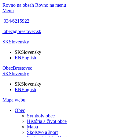
Rovno na obsah
Rovno na menu
Menu
034/6215922
obec@brestovec.sk
SK
Slovensky
SK
Slovensky
EN
English
Obec
Brestovec
SK
Slovensky
SK
Slovensky
EN
English
Mapa webu
Obec
Symboly obce
História a život obce
Mapa
Školstvo a šport