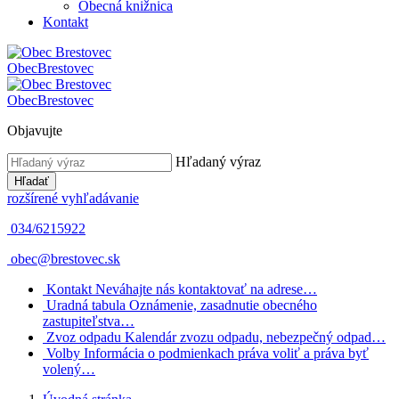
Obecná knižnica
Kontakt
Obec
Brestovec
Obec
Brestovec
Objavujte
Hľadaný výraz
Hľadať
rozšírené vyhľadávanie
034/6215922
obec@brestovec.sk
Kontakt
Neváhajte nás kontaktovať na adrese…
Uradná tabula
Oznámenie, zasadnutie obecného
zastupiteľstva…
Zvoz odpadu
Kalendár zvozu odpadu, nebezpečný odpad…
Volby
Informácia o podmienkach práva voliť a práva byť
volený…