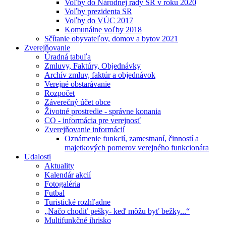
Voľby do Národnej rady SR v roku 2020
Voľby prezidenta SR
Voľby do VÚC 2017
Komunálne voľby 2018
Sčítanie obyvateľov, domov a bytov 2021
Zverejňovanie
Úradná tabuľa
Zmluvy, Faktúry, Objednávky
Archív zmluv, faktúr a objednávok
Verejné obstarávanie
Rozpočet
Záverečný účet obce
Životné prostredie - správne konania
CO - informácia pre verejnosť
Zverejňovanie informácií
Oznámenie funkcií, zamestnaní, činností a
majetkových pomerov verejného funkcionára
Udalosti
Aktuality
Kalendár akcií
Fotogaléria
Futbal
Turistické rozhľadne
„Načo chodiť pešky- keď môžu byť bežky...“
Multifunkčné ihrisko