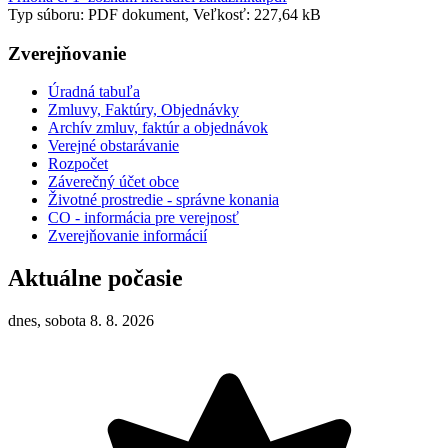
Typ súboru: PDF dokument, Veľkosť: 227,64 kB
Zverejňovanie
Úradná tabuľa
Zmluvy, Faktúry, Objednávky
Archív zmluv, faktúr a objednávok
Verejné obstarávanie
Rozpočet
Záverečný účet obce
Životné prostredie - správne konania
CO - informácia pre verejnosť
Zverejňovanie informácií
Aktuálne počasie
dnes, sobota 8. 8. 2026