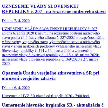
UZNESENIE VLÁDY SLOVENSKEJ
REPUBLIKY č. 207 - na rozšírenie núdzového stavu
Dátum:
7. 4. 2020
UZNESENIE VLÁDY SLOVENSKEJ REPUBLIKY č. 207
zo dňa 6. apríla 2020 k návrhu na rozšírenie opatrení núdzového
stavu podľa čl. 5 ústavného zákona č. 227/2002 o bezpečnosti štátu
v čase vojny, vojnového stavu, výnimočného stavu a núdzového
stavu v znení neskorších predpisov vyhláseného uznesením vlády
Slovenskej republiky č. 114 z 15. marca 2020 a zmeneného
uznesením vlády Slovenskej republiky č. 115 z 18. marca 2020a
uznesením vlády Slovenskej republiky č. 169/2020 z 27. marca
2020.
Opatrenie Úradu verejného zdravotníctva SR pri
ohrození verejného zdravia
Dátum:
6. 4. 2020
Usmernenie ÚVZ SR platné od 6. apríla 2020 - 7:00 hod.
Usmernenie hlavného hygienika SR - aktualizácia č.