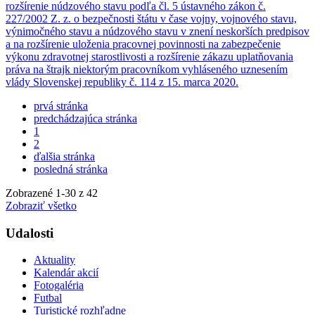
rozšírenie núdzového stavu podľa čl. 5 ústavného zákon č.
227/2002 Z. z. o bezpečnosti štátu v čase vojny, vojnového stavu,
výnimočného stavu a núdzového stavu v znení neskorších predpisov
a na rozšírenie uloženia pracovnej povinnosti na zabezpečenie
výkonu zdravotnej starostlivosti a rozšírenie zákazu uplatňovania
práva na štrajk niektorým pracovníkom vyhláseného uznesením
vlády Slovenskej republiky č. 114 z 15. marca 2020.
prvá stránka
predchádzajúca stránka
1
2
ďalšia stránka
posledná stránka
Zobrazené
1
-
30
z 42
Zobraziť všetko
Udalosti
Aktuality
Kalendár akcií
Fotogaléria
Futbal
Turistické rozhľadne