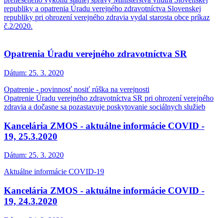
republiky a opatrenia Úradu verejného zdravotníctva Slovenskej
republiky pri ohrození verejného zdravia vydal starosta obce príkaz
č.2/2020.
Opatrenia Úradu verejného zdravotníctva SR
Dátum:
25. 3. 2020
Opatrenie - povinnosť nosiť rúška na verejnosti
Opatrenie Úradu verejného zdravotníctva SR pri ohrození verejného
zdravia a dočasne sa pozastavuje poskytovanie sociálnych služieb
Kancelária ZMOS - aktuálne informácie COVID -
19, 25.3.2020
Dátum:
25. 3. 2020
Aktuálne informácie COVID-19
Kancelária ZMOS - aktuálne informácie COVID -
19, 24.3.2020