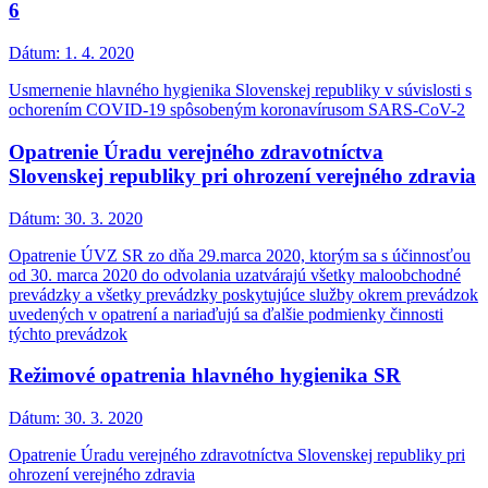
6
Dátum:
1. 4. 2020
Usmernenie hlavného hygienika Slovenskej republiky v súvislosti s
ochorením COVID-19 spôsobeným koronavírusom SARS-CoV-2
Opatrenie Úradu verejného zdravotníctva
Slovenskej republiky pri ohrození verejného zdravia
Dátum:
30. 3. 2020
Opatrenie ÚVZ SR zo dňa 29.marca 2020, ktorým sa s účinnosťou
od 30. marca 2020 do odvolania uzatvárajú všetky maloobchodné
prevádzky a všetky prevádzky poskytujúce služby okrem prevádzok
uvedených v opatrení a nariaďujú sa ďalšie podmienky činnosti
týchto prevádzok
Režimové opatrenia hlavného hygienika SR
Dátum:
30. 3. 2020
Opatrenie Úradu verejného zdravotníctva Slovenskej republiky pri
ohrození verejného zdravia