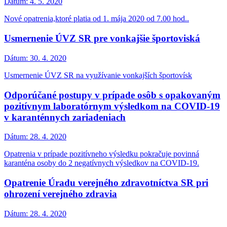
Dátum:
4. 5. 2020
Nové opatrenia,ktoré platia od 1. mája 2020 od 7.00 hod..
Usmernenie ÚVZ SR pre vonkajšie športoviská
Dátum:
30. 4. 2020
Usmernenie ÚVZ SR na využívanie vonkajších športovísk
Odporúčané postupy v prípade osôb s opakovaným
pozitívnym laboratórnym výsledkom na COVID-19
v karanténnych zariadeniach
Dátum:
28. 4. 2020
Opatrenia v prípade pozitívneho výsledku pokračuje povinná
karanténa osoby do 2 negatívnych výsledkov na COVID-19.
Opatrenie Úradu verejného zdravotníctva SR pri
ohrození verejného zdravia
Dátum:
28. 4. 2020