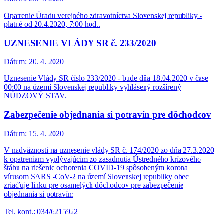
Opatrenie Úradu verejného zdravotníctva Slovenskej republiky -
platné od 20.4.2020, 7:00 hod..
UZNESENIE VLÁDY SR č. 233/2020
Dátum:
20. 4. 2020
Uznesenie Vlády SR číslo 233/2020 - bude dňa 18.04.2020 v čase
00:00 na území Slovenskej republiky vyhlásený rozšírený
NÚDZOVÝ STAV.
Zabezpečenie objednania si potravín pre dôchodcov
Dátum:
15. 4. 2020
V nadväznosti na uznesenie vlády SR č. 174/2020 zo dňa 27.3.2020
k opatreniam vyplývajúcim zo zasadnutia Ústredného krízového
štábu na riešenie ochorenia COVID-19 spôsobeným korona
vírusom SARS -CoV-2 na území Slovenskej republiky obec
zriaďuje linku pre osamelých dôchodcov pre zabezpečenie
objednania si potravín:
Tel. kont.: 034/6215922