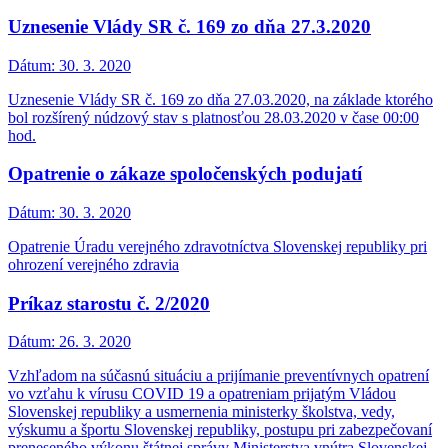
Uznesenie Vlády SR č. 169 zo dňa 27.3.2020
Dátum:
30. 3. 2020
Uznesenie Vlády SR č. 169 zo dňa 27.03.2020, na základe ktorého
bol rozšírený núdzový stav s platnosťou 28.03.2020 v čase 00:00
hod.
Opatrenie o zákaze spoločenských podujatí
Dátum:
30. 3. 2020
Opatrenie Úradu verejného zdravotníctva Slovenskej republiky pri
ohrození verejného zdravia
Príkaz starostu č. 2/2020
Dátum:
26. 3. 2020
Vzhľadom na súčasnú situáciu a prijímanie preventívnych opatrení
vo vzťahu k vírusu COVID 19 a opatreniam prijatým Vládou
Slovenskej republiky a usmernenia ministerky školstva, vedy,
výskumu a športu Slovenskej republiky, postupu pri zabezpečovaní
preneseného výkonu štátnej správy Ministerstva vnútra Slovenskej