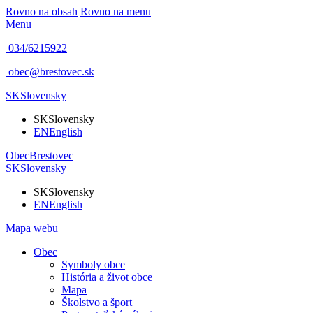
Rovno na obsah
Rovno na menu
Menu
034/6215922
obec@brestovec.sk
SK
Slovensky
SK
Slovensky
EN
English
Obec
Brestovec
SK
Slovensky
SK
Slovensky
EN
English
Mapa webu
Obec
Symboly obce
História a život obce
Mapa
Školstvo a šport