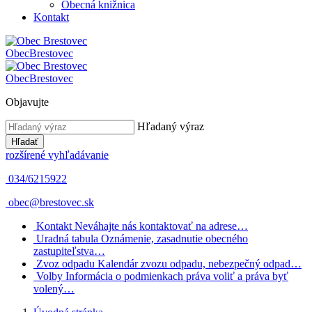
Obecná knižnica
Kontakt
Obec
Brestovec
Obec
Brestovec
Objavujte
Hľadaný výraz
Hľadať
rozšírené vyhľadávanie
034/6215922
obec@brestovec.sk
Kontakt
Neváhajte nás kontaktovať na adrese…
Uradná tabula
Oznámenie, zasadnutie obecného
zastupiteľstva…
Zvoz odpadu
Kalendár zvozu odpadu, nebezpečný odpad…
Volby
Informácia o podmienkach práva voliť a práva byť
volený…