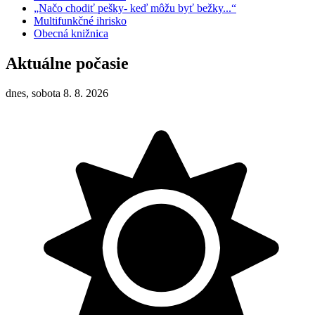
„Načo chodiť pešky- keď môžu byť bežky...“
Multifunkčné ihrisko
Obecná knižnica
Aktuálne počasie
dnes, sobota 8. 8. 2026