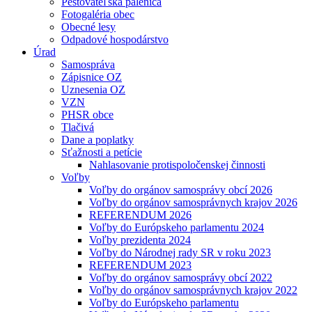
Pestovateľská pálenica
Fotogaléria obec
Obecné lesy
Odpadové hospodárstvo
Úrad
Samospráva
Zápisnice OZ
Uznesenia OZ
VZN
PHSR obce
Tlačivá
Dane a poplatky
Sťažnosti a petície
Nahlasovanie protispoločenskej činnosti
Voľby
Voľby do orgánov samosprávy obcí 2026
Voľby do orgánov samosprávnych krajov 2026
REFERENDUM 2026
Voľby do Európskeho parlamentu 2024
Voľby prezidenta 2024
Voľby do Národnej rady SR v roku 2023
REFERENDUM 2023
Voľby do orgánov samosprávy obcí 2022
Voľby do orgánov samosprávnych krajov 2022
Voľby do Európskeho parlamentu