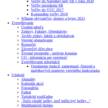
Voľby do Národnej rady SR v roku 2020
Voľby prezidenta SR
Voľby do VÚC 2017
Komunálne voľby 2018
Sčítanie obyvateľov, domov a bytov 2021
Zverejňovanie
Úradná tabuľa
Zmluvy, Faktúry, Objednávky
Archív zmluv, faktúr a objednávok
Verejné obstarávanie
Rozpočet
Záverečný účet obce
Životné prostredie - správne konania
CO - informácia pre verejnosť
Zverejňovanie informácií
Oznámenie funkcií, zamestnaní, činností a
majetkových pomerov verejného funkcionára
Udalosti
Aktuality
Kalendár akcií
Fotogaléria
Futbal
Turistické rozhľadne
„Načo chodiť pešky- keď môžu byť bežky...“
Multifunkčné ihrisko