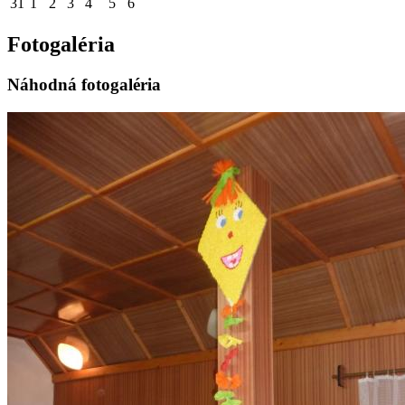
31
1
2
3
4
5
6
Fotogaléria
Náhodná fotogaléria