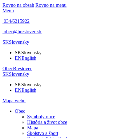
Rovno na obsah
Rovno na menu
Menu
034/6215922
obec@brestovec.sk
SK
Slovensky
SK
Slovensky
EN
English
Obec
Brestovec
SK
Slovensky
SK
Slovensky
EN
English
Mapa webu
Obec
Symboly obce
História a život obce
Mapa
Školstvo a šport