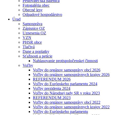
Pestovateľská pálenica
Fotogaléria obec
Obecné lesy
Odpadové hospodárstvo
Úrad
Samospráva
Zápisnice OZ
Uznesenia OZ
VZN
PHSR obce
Tlačivá
Dane a poplatky
Sťažnosti a petície
Nahlasovanie protispoločenskej činnosti
Voľby
Voľby do orgánov samosprávy obcí 2026
Voľby do orgánov samosprávnych krajov 2026
REFERENDUM 2026
Voľby do Európskeho parlamentu 2024
Voľby prezidenta 2024
Voľby do Národnej rady SR v roku 2023
REFERENDUM 2023
Voľby do orgánov samosprávy obcí 2022
Voľby do orgánov samosprávnych krajov 2022
Voľby do Európskeho parlamentu