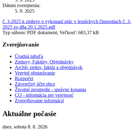
Dátum zverejnenia:
5. 9. 2025
č. 3-2025 k zmluve o vykonaní prác v lesníckych činnostiach č. 3-
2025 zo dňa 20.1.2025.pdf
Typ súboru: PDF dokument, Veľkosť: 683,37 kB
Zverejňovanie
Úradná tabuľa
Zmluvy, Faktúry, Objednávky
Archív zmluv, faktúr a objednávok
Verejné obstarávanie
Rozpočet
Záverečný účet obce
Životné prostredie - správne konania
CO - informácia pre verejnosť
Zverejňovanie informácií
Aktuálne počasie
dnes, sobota 8. 8. 2026