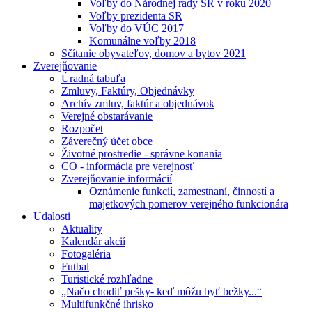
Voľby do Národnej rady SR v roku 2020
Voľby prezidenta SR
Voľby do VÚC 2017
Komunálne voľby 2018
Sčítanie obyvateľov, domov a bytov 2021
Zverejňovanie
Úradná tabuľa
Zmluvy, Faktúry, Objednávky
Archív zmluv, faktúr a objednávok
Verejné obstarávanie
Rozpočet
Záverečný účet obce
Životné prostredie - správne konania
CO - informácia pre verejnosť
Zverejňovanie informácií
Oznámenie funkcií, zamestnaní, činností a
majetkových pomerov verejného funkcionára
Udalosti
Aktuality
Kalendár akcií
Fotogaléria
Futbal
Turistické rozhľadne
„Načo chodiť pešky- keď môžu byť bežky...“
Multifunkčné ihrisko