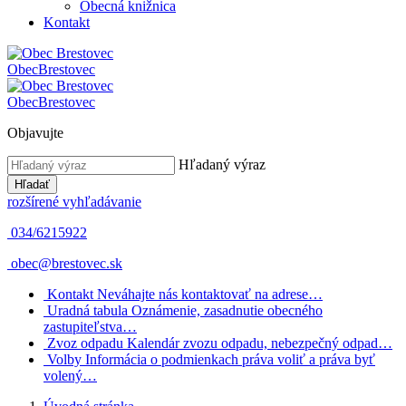
Obecná knižnica
Kontakt
Obec
Brestovec
Obec
Brestovec
Objavujte
Hľadaný výraz
Hľadať
rozšírené vyhľadávanie
034/6215922
obec@brestovec.sk
Kontakt
Neváhajte nás kontaktovať na adrese…
Uradná tabula
Oznámenie, zasadnutie obecného
zastupiteľstva…
Zvoz odpadu
Kalendár zvozu odpadu, nebezpečný odpad…
Volby
Informácia o podmienkach práva voliť a práva byť
volený…