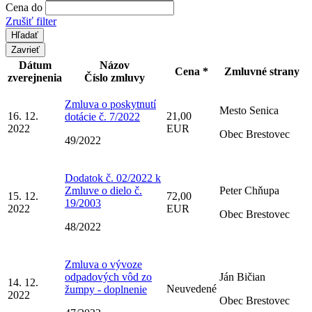
Cena do
Zrušiť filter
Zavrieť
Dátum
Názov
Cena *
Zmluvné strany
zverejnenia
Číslo zmluvy
Zmluva o poskytnutí
Mesto Senica
16. 12.
21,00
dotácie č. 7/2022
2022
EUR
Obec Brestovec
49/2022
Dodatok č. 02/2022 k
Zmluve o dielo č.
Peter Chňupa
15. 12.
72,00
19/2003
2022
EUR
Obec Brestovec
48/2022
Zmluva o vývoze
odpadových vôd zo
Ján Bičian
14. 12.
Neuvedené
žumpy - doplnenie
2022
Obec Brestovec