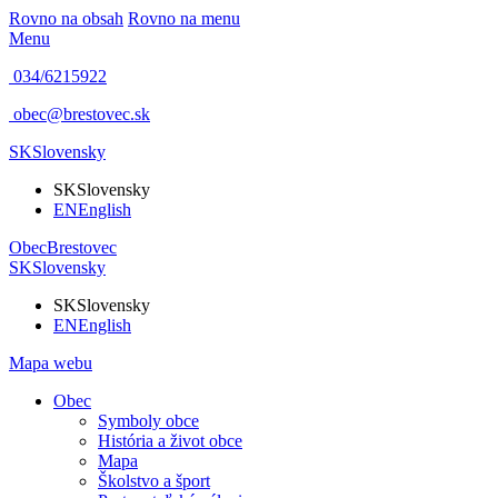
Rovno na obsah
Rovno na menu
Menu
034/6215922
obec@brestovec.sk
SK
Slovensky
SK
Slovensky
EN
English
Obec
Brestovec
SK
Slovensky
SK
Slovensky
EN
English
Mapa webu
Obec
Symboly obce
História a život obce
Mapa
Školstvo a šport