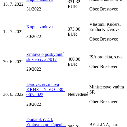
331,32
18. 7. 2022
EUR
31/2022
Obec Brestovec
Vlastimil Kučera,
Kúpna zmluva
373,00
Emília Kučerová
12. 7. 2022
EUR
30/2022
Obec Brestovec
Zmluva o poskytnutí
ISA projekta, s.r.o.
400,00
služieb č. 22/017
30. 6. 2022
EUR
Obec Brestovec
29/2022
Darovacia zmluva
Ministerstvo vnútra
KRHZ-TN-VO-230-
SR
30. 6. 2022
Neuvedené
067/2022
Obec Brestovec
28/2022
Dodatok č. 4 k
Zmluve o pristúpení k
BELLINA, n.o.
288,91