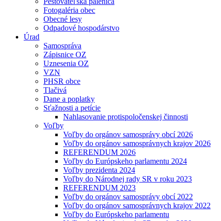
Pestovateľská pálenica
Fotogaléria obec
Obecné lesy
Odpadové hospodárstvo
Úrad
Samospráva
Zápisnice OZ
Uznesenia OZ
VZN
PHSR obce
Tlačivá
Dane a poplatky
Sťažnosti a petície
Nahlasovanie protispoločenskej činnosti
Voľby
Voľby do orgánov samosprávy obcí 2026
Voľby do orgánov samosprávnych krajov 2026
REFERENDUM 2026
Voľby do Európskeho parlamentu 2024
Voľby prezidenta 2024
Voľby do Národnej rady SR v roku 2023
REFERENDUM 2023
Voľby do orgánov samosprávy obcí 2022
Voľby do orgánov samosprávnych krajov 2022
Voľby do Európskeho parlamentu