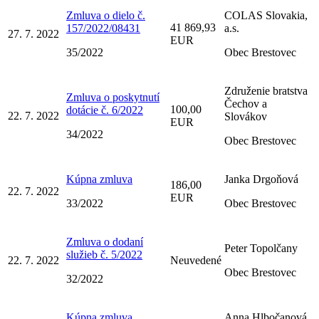
Zmluva o dielo č.
COLAS Slovakia,
41 869,93
157/2022/08431
a.s.
27. 7. 2022
EUR
35/2022
Obec Brestovec
Združenie bratstva
Zmluva o poskytnutí
Čechov a
100,00
dotácie č. 6/2022
22. 7. 2022
Slovákov
EUR
34/2022
Obec Brestovec
Kúpna zmluva
Janka Drgoňová
186,00
22. 7. 2022
EUR
33/2022
Obec Brestovec
Zmluva o dodaní
Peter Topolčany
služieb č. 5/2022
22. 7. 2022
Neuvedené
Obec Brestovec
32/2022
Kúpna zmluva
Anna Hlbočanová