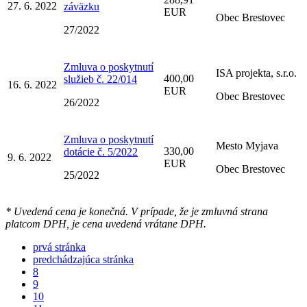
27. 6. 2022
záväzku
EUR
Obec Brestovec
27/2022
Zmluva o poskytnutí
ISA projekta, s.r.o.
400,00
služieb č. 22/014
16. 6. 2022
EUR
Obec Brestovec
26/2022
Zmluva o poskytnutí
Mesto Myjava
330,00
dotácie č. 5/2022
9. 6. 2022
EUR
Obec Brestovec
25/2022
* Uvedená cena je konečná. V prípade, že je zmluvná strana
platcom DPH, je cena uvedená vrátane DPH.
prvá stránka
predchádzajúca stránka
8
9
10