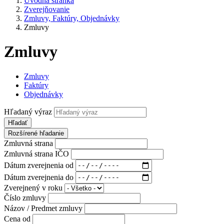
Úvodná stránka
Zverejňovanie
Zmluvy, Faktúry, Objednávky
Zmluvy
Zmluvy
Zmluvy
Faktúry
Objednávky
Hľadaný výraz
Hľadať
Rozšírené hľadanie
Zmluvná strana
Zmluvná strana IČO
Dátum zverejnenia od
Dátum zverejnenia do
Zverejnený v roku
Číslo zmluvy
Názov / Predmet zmluvy
Cena od