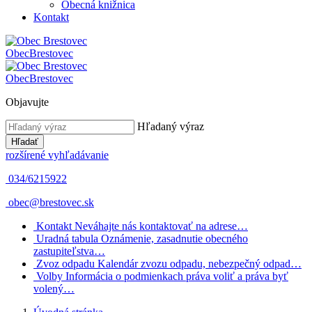
Obecná knižnica
Kontakt
Obec
Brestovec
Obec
Brestovec
Objavujte
Hľadaný výraz
Hľadať
rozšírené vyhľadávanie
034/6215922
obec@brestovec.sk
Kontakt
Neváhajte nás kontaktovať na adrese…
Uradná tabula
Oznámenie, zasadnutie obecného
zastupiteľstva…
Zvoz odpadu
Kalendár zvozu odpadu, nebezpečný odpad…
Volby
Informácia o podmienkach práva voliť a práva byť
volený…