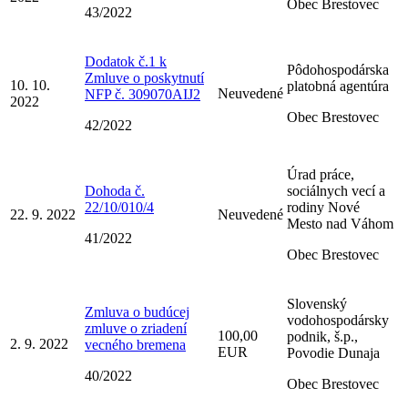
Obec Brestovec
43/2022
Dodatok č.1 k
Pôdohospodárska
Zmluve o poskytnutí
10. 10.
platobná agentúra
Neuvedené
NFP č. 309070AIJ2
2022
Obec Brestovec
42/2022
Úrad práce,
Dohoda č.
sociálnych vecí a
22/10/010/4
rodiny Nové
22. 9. 2022
Neuvedené
Mesto nad Váhom
41/2022
Obec Brestovec
Slovenský
Zmluva o budúcej
vodohospodársky
zmluve o zriadení
100,00
podnik, š.p.,
2. 9. 2022
vecného bremena
EUR
Povodie Dunaja
40/2022
Obec Brestovec