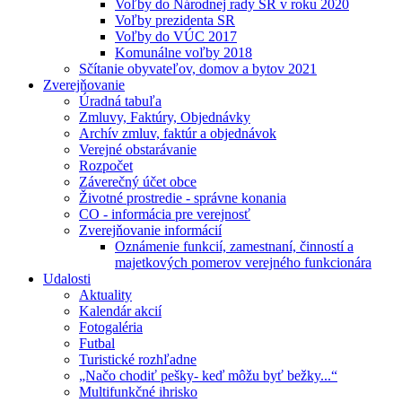
Voľby do Národnej rady SR v roku 2020
Voľby prezidenta SR
Voľby do VÚC 2017
Komunálne voľby 2018
Sčítanie obyvateľov, domov a bytov 2021
Zverejňovanie
Úradná tabuľa
Zmluvy, Faktúry, Objednávky
Archív zmluv, faktúr a objednávok
Verejné obstarávanie
Rozpočet
Záverečný účet obce
Životné prostredie - správne konania
CO - informácia pre verejnosť
Zverejňovanie informácií
Oznámenie funkcií, zamestnaní, činností a
majetkových pomerov verejného funkcionára
Udalosti
Aktuality
Kalendár akcií
Fotogaléria
Futbal
Turistické rozhľadne
„Načo chodiť pešky- keď môžu byť bežky...“
Multifunkčné ihrisko