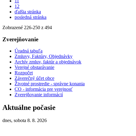
11
12
ďalšia stránka
posledná stránka
Zobrazené
226
-
250
z 494
Zverejňovanie
Úradná tabuľa
Zmluvy, Faktúry, Objednávky
Archív zmluv, faktúr a objednávok
Verejné obstarávanie
Rozpočet
Záverečný účet obce
Životné prostredie - správne konania
CO - informácia pre verejnosť
Zverejňovanie informácií
Aktuálne počasie
dnes, sobota 8. 8. 2026